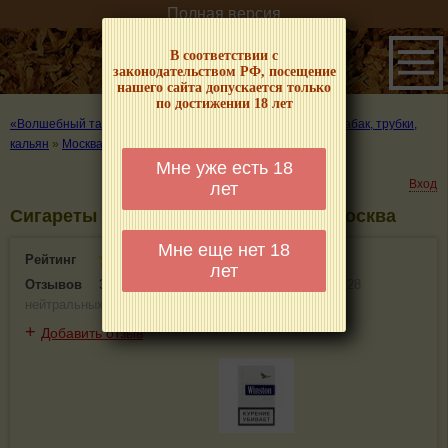
Полная версия
В соответствии с
законодательством РФ, посещение
нашего сайта допускается только
по достижении 18 лет
«Волшебный табачок» – о табаке и курении
»
Где купить табак, трубки,
кальян
»
Москва
»
Академический район
»
Сигареты
Мне уже есть 18
Вход
лет
Сигареты - информация и отзывы. Москва
Мне еще нет 18
Рейтинг
3.9(32)
лет
Отзывов
31
(
3 положительных
,
0 отрицательных
,
28
нейтральных
)
+
Добавить отзыв