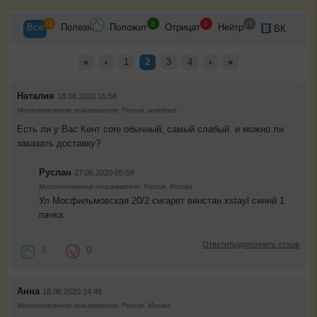
31
3
0
28
Все
Полезн
Положит
Отрицат
Нейтр
ВК
«
‹
1
2
3
4
›
»
Наталия
18.06.2020 15:58
Местоположение пользователя: Россия, undefined
Есть ли у Вас Кент core обычный, самый слабый. и можно ли
заказать доставку?
Руслан
27.06.2020 05:59
Местоположение пользователя: Россия, Москва
Ул Мосфильмовская 20/2 сигарет винстан xstayl синий 1
пачка
Ответить/дополнить отзыв
3
0
Анна
18.06.2020 14:48
Местоположение пользователя: Россия, Москва