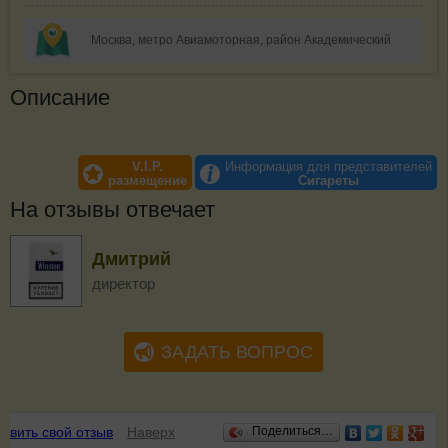
Москва, метро Авиамоторная, район Академический
Описание
V.I.P.
Информация для представителей
размещение
Сигареты
На отзывы отвечает
Дмитрий
директор
ЗАДАТЬ ВОПРОС
Отзывы
авить свой отзыв
Наверх
Поделиться…