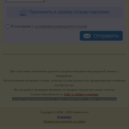
Приложить к своему отзыву картинки
Я согласен с
условиями размещения отзыва
Отправить
Все текстовые материалы данного ресурса находятся под защитой закона о
копирайтах.
Использование возможно только, если вы готовы разместить предложенную активную
ссылку на нас.
Мы регулярно проводим проверки на предмет воровства наших текстов.
Cсылка www.tabacum.ru
Сайт о табаке и курении
<a href="http://www.tabacum.ru" target=_blank>Сайт о табаке и курении</a>
Copyright © 2006 -
2026 tabacum.ru
О проекте
Разместить рекламу на сайте