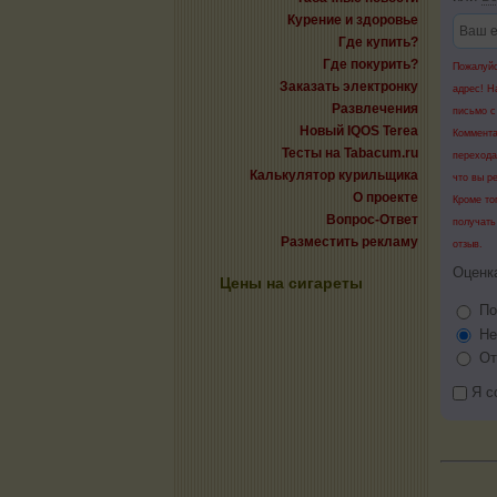
Курение и здоровье
Где купить?
Где покурить?
Пожалуйс
Заказать электронку
адрес! Н
Развлечения
письмо с
Новый IQOS Terea
Коммента
Тесты на Tabacum.ru
перехода
Калькулятор курильщика
что вы р
О проекте
Кроме то
Вопрос-Ответ
получать
Разместить рекламу
отзыв.
Оценк
Цены на сигареты
По
Не
От
Я с