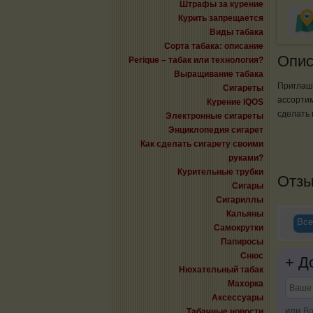
Штрафы за курение
Курить запрещается
Виды табака
Сорта табака: описание
Опис
Perique – табак или технология?
Выращивание табака
Приглаша
Сигареты
ассортим
Курение IQOS
сделать 
Электронные сигареты
Энциклопедия сигарет
Как сделать сигарету своими
руками?
Курительные трубки
Отз
Сигары
Сигариллы
Кальяны
Все
Самокрутки
Папиросы
Снюс
+
До
Нюхательный табак
Махорка
Аксессуары
или
Во
Табачные новости