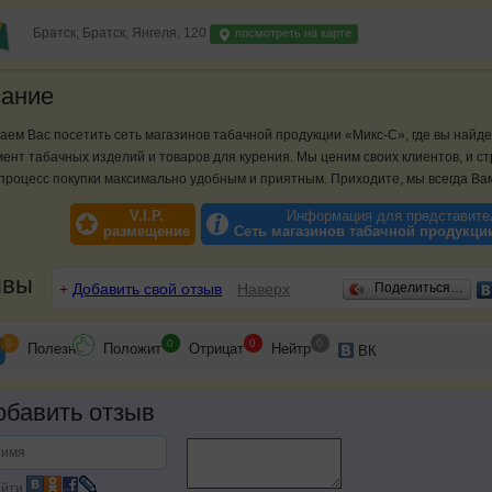
Братск, Братск, Янгеля, 120
посмотреть на карте
ание
ем Вас посетить сеть магазинов табачной продукции «Микс-С», где вы найд
ент табачных изделий и товаров для курения. Мы ценим своих клиентов, и с
процесс покупки максимально удобным и приятным. Приходите, мы всегда Ва
V.I.P.
Информация для представите
размещение
Сеть магазинов табачной продукци
ывы
+
Добавить свой отзыв
Наверх
Поделиться…
0
0
0
0
Полезн
Положит
Отрицат
Нейтр
ВК
бавить отзыв
йти