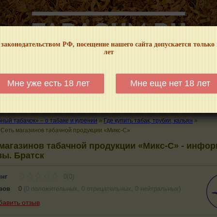
 законодательством РФ, посещение нашего сайта допускается только
лет
НФОРМАЦИОННЫЙ! МЫ НЕ ЗАНИМАЕМСЯ ПРОДАЖЕЙ И РЕКЛАМОЙ ТАБА
Мне уже есть 18 лет
Мне еще нет 18 лет
КАЛЬЯНЫ
ТРУБКИ
ГДЕ КУПИТЬ
ГДЕ ПОКУРИТЬ
КУРЕНИЕ И 
ый табачок» – о табаке и курении
»
Где купить табак, трубки, кальян
»
»
Сеть магазинов табачной продукции «Микс-С»
магазинов табачной продукции «Микс-С» - инфор
ы. Братск
инг
0(0)
вов
0
(
0 положительных
,
0 отрицательных
,
0 нейтральных
)
бавить отзыв