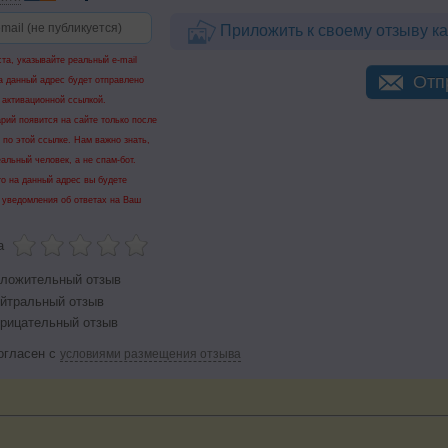
Приложить к своему отзыву ка
та, указывайте реальный e-mail
Отп
а данный адрес будет отправлено
 активационной ссылкой.
рий появится на сайте только после
 по этой ссылке. Нам важно знать,
еальный человек, а не спам-бот.
го на данный адрес вы будете
 уведомления об ответах на Ваш
а
ложительный отзыв
йтральный отзыв
рицательный отзыв
огласен с
условиями размещения отзыва