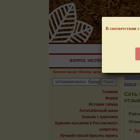
В соответствии с
НАШ ПОРТАЛ – И
ВОПРОС ЭКСПЕРТУ
СИГАРЫ
Курение вредит Вашему здоровью!
«Волшебн
Братск
Главная
Сеть 
Форум
отзыв
История табака
Антитабачный закон
Рейт
Борьба с курением
Отзы
Курение кальянов в России могут
запретить
+
До
Лучший способ бросить курить