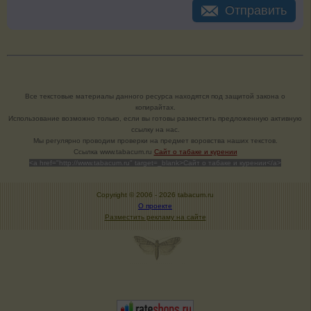
Отправить
Все текстовые материалы данного ресурса находятся под защитой закона о
копирайтах.
Использование возможно только, если вы готовы разместить предложенную активную
ссылку на нас.
Мы регулярно проводим проверки на предмет воровства наших текстов.
Cсылка www.tabacum.ru
Сайт о табаке и курении
<a href="http://www.tabacum.ru" target=_blank>Сайт о табаке и курении</a>
Copyright © 2006 -
2026 tabacum.ru
О проекте
Разместить рекламу на сайте