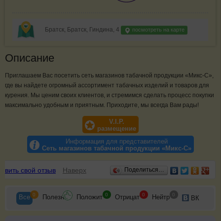
Братск, Братск, Гиндина, 4
посмотреть на карте
Описание
Приглашаем Вас посетить сеть магазинов табачной продукции «Микс-С»,
где вы найдете огромный ассортимент табачных изделий и товаров для
курения. Мы ценим своих клиентов, и стремимся сделать процесс покупки
максимально удобным и приятным. Приходите, мы всегда Вам рады!
V.I.P.
размещение
Информация для представителей
Сеть магазинов табачной продукции «Микс-С»
Отзывы
авить свой отзыв
Наверх
Поделиться…
0
0
0
0
Все
Полезн
Положит
Отрицат
Нейтр
ВК