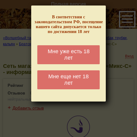
Полная версия
В соответствии с
законодательством РФ, посещение
нашего сайта допускается только
по достижении 18 лет
«Волшебный табачок» – о табаке и курении
»
Где купить табак, трубки,
кальян
»
Братск
»
Сеть магазинов табачной продукции «Микс-С»
Мне уже есть 18
Вход
лет
Сеть магазинов табачной продукции «Микс-С»
- информация и отзывы. Братск
Мне еще нет 18
лет
Рейтинг
0(0)
Отзывов
0
(
0 положительных
,
0 отрицательных
,
0
нейтральных
)
+
Добавить отзыв