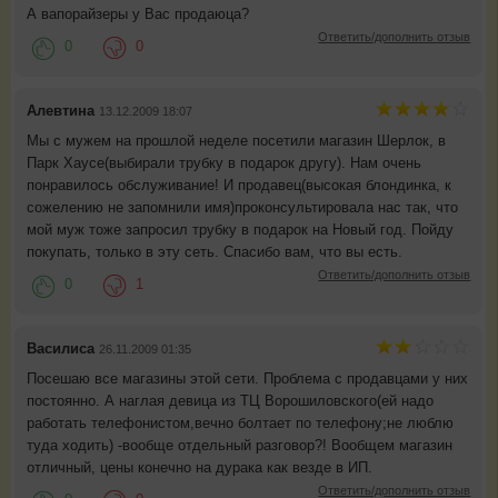
А вапорайзеры у Вас продаюца?
Ответить/дополнить отзыв
0
0
Алевтина
13.12.2009 18:07
Мы с мужем на прошлой неделе посетили магазин Шерлок, в
Парк Хаусе(выбирали трубку в подарок другу). Нам очень
понравилось обслуживание! И продавец(высокая блондинка, к
сожелению не запомнили имя)проконсультировала нас так, что
мой муж тоже запросил трубку в подарок на Новый год. Пойду
покупать, только в эту сеть. Спасибо вам, что вы есть.
Ответить/дополнить отзыв
0
1
Василиса
26.11.2009 01:35
Посешаю все магазины этой сети. Проблема с продавцами у них
постоянно. А наглая девица из ТЦ Ворошиловского(ей надо
работать телефонистом,вечно болтает по телефону;не люблю
туда ходить) -вообще отдельный разговор?! Вообщем магазин
отличный, цены конечно на дурака как везде в ИП.
Ответить/дополнить отзыв