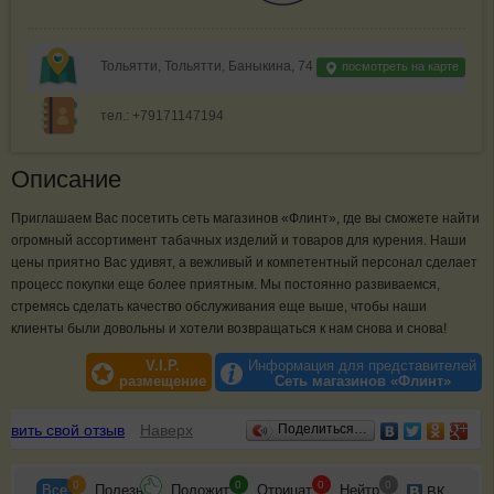
Тольятти, Тольятти, Баныкина, 74
посмотреть на карте
тел.: +79171147194
Описание
Приглашаем Вас посетить сеть магазинов «Флинт», где вы сможете найти
огромный ассортимент табачных изделий и товаров для курения. Наши
цены приятно Вас удивят, а вежливый и компетентный персонал сделает
процесс покупки еще более приятным. Мы постоянно развиваемся,
стремясь сделать качество обслуживания еще выше, чтобы наши
клиенты были довольны и хотели возвращаться к нам снова и снова!
V.I.P.
Информация для представителей
размещение
Сеть магазинов «Флинт»
Отзывы
авить свой отзыв
Наверх
Поделиться…
0
0
0
0
Все
Полезн
Положит
Отрицат
Нейтр
ВК