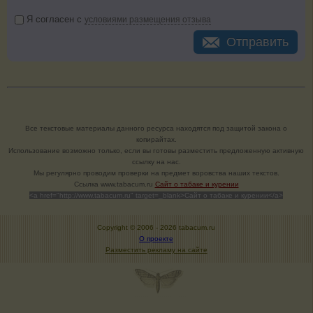
Я согласен с
условиями размещения отзыва
Отправить
Все текстовые материалы данного ресурса находятся под защитой закона о
копирайтах.
Использование возможно только, если вы готовы разместить предложенную активную
ссылку на нас.
Мы регулярно проводим проверки на предмет воровства наших текстов.
Cсылка www.tabacum.ru
Сайт о табаке и курении
<a href="http://www.tabacum.ru" target=_blank>Сайт о табаке и курении</a>
Copyright © 2006 -
2026 tabacum.ru
О проекте
Разместить рекламу на сайте