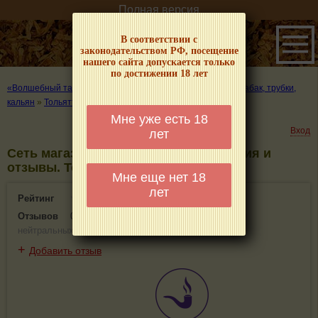
Полная версия
В соответствии с
законодательством РФ, посещение
нашего сайта допускается только
по достижении 18 лет
«Волшебный табачок» – о табаке и курении
»
Где купить табак, трубки,
кальян
»
Тольятти
»
Сеть магазинов «Флинт»
Мне уже есть 18
Вход
лет
Сеть магазинов «Флинт» - информация и
отзывы. Тольятти
Мне еще нет 18
лет
Рейтинг
0(0)
Отзывов
0
(
0 положительных
,
0 отрицательных
,
0
нейтральных
)
+
Добавить отзыв