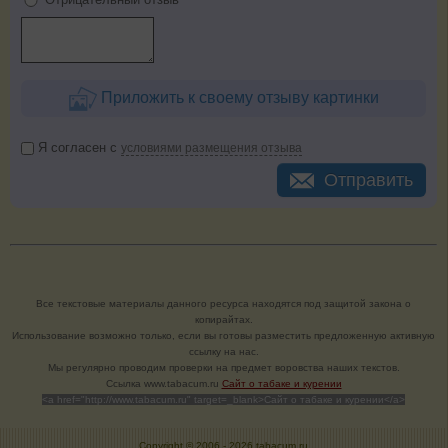
Приложить к своему отзыву картинки
Я согласен с
условиями размещения отзыва
Отправить
Все текстовые материалы данного ресурса находятся под защитой закона о
копирайтах.
Использование возможно только, если вы готовы разместить предложенную активную
ссылку на нас.
Мы регулярно проводим проверки на предмет воровства наших текстов.
Cсылка www.tabacum.ru
Сайт о табаке и курении
<a href="http://www.tabacum.ru" target=_blank>Сайт о табаке и курении</a>
Copyright © 2006 -
2026 tabacum.ru