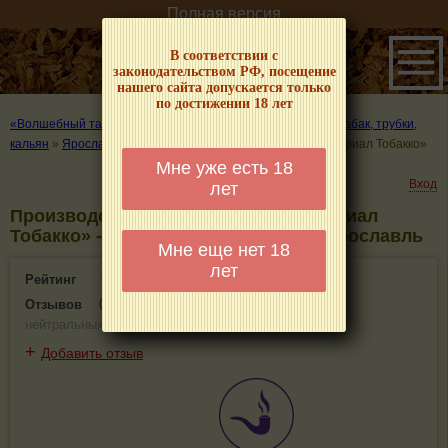
Полная версия
В соответствии с
законодательством РФ, посещение
нашего сайта допускается только
по достижении 18 лет
«Волшебный табачок» – о табаке и курении
»
Где купить табак, трубки,
кальян
»
Ярославль
»
Производственная компания «Империал Тобакко»
Мне уже есть 18
Вход
лет
Производственная компания «Империал
Тобакко» - информация и отзывы. Ярославль
Мне еще нет 18
лет
Рейтинг
0(0)
Отзывов
0
(
0 положительных
,
0 отрицательных
,
0
нейтральных
)
+
Добавить отзыв