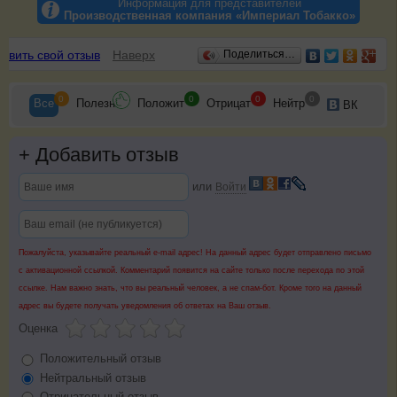
Информация для представителей
Производственная компания «Империал Тобакко»
Отзывы
авить свой отзыв
Наверх
Поделиться…
0
0
0
0
Все
Полезн
Положит
Отрицат
Нейтр
ВК
+
Добавить отзыв
или
Войти
Пожалуйста, указывайте реальный e-mail адрес! На данный адрес будет отправлено письмо
с активационной ссылкой. Комментарий появится на сайте только после перехода по этой
ссылке. Нам важно знать, что вы реальный человек, а не спам-бот. Кроме того на данный
адрес вы будете получать уведомления об ответах на Ваш отзыв.
Оценка
Положительный отзыв
Нейтральный отзыв
Отрицательный отзыв