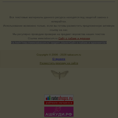
Все текстовые материалы данного ресурса находятся под защитой закона о
копирайтах.
Использование возможно только, если вы готовы разместить предложенную активную
ссылку на нас.
Мы регулярно проводим проверки на предмет воровства наших текстов.
Cсылка www.tabacum.ru
Сайт о табаке и курении
<a href="http://www.tabacum.ru" target=_blank>Сайт о табаке и курении</a>
Copyright © 2006 -
2026 tabacum.ru
О проекте
Разместить рекламу на сайте