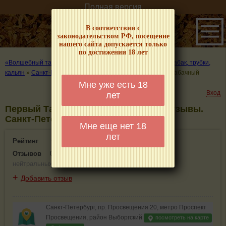
Полная версия
В соответствии с
законодательством РФ, посещение
нашего сайта допускается только
по достижении 18 лет
«Волшебный табачок» – о табаке и курении
»
Где купить табак, трубки,
кальян
»
Санкт-Петербург
»
Выборгский район
»
Первый Табачный
Мне уже есть 18
Вход
лет
Первый Табачный - информация и отзывы.
Санкт-Петербург
Мне еще нет 18
лет
Рейтинг
0(0)
Отзывов
0
(
0 положительных
,
0 отрицательных
,
0
нейтральных
)
+
Добавить отзыв
Санкт-Петербург, пр. Просвещения 20, метро Проспект
Просвещения, район Выборгский
посмотреть на карте