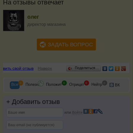
На отзывы отвечает
олег
директор магазина
ЗАДАТЬ ВОПРОС
Отзывы
авить свой отзыв
Наверх
Поделиться…
0
0
0
0
Все
Полезн
Положит
Отрицат
Нейтр
ВК
+
Добавить отзыв
или
Войти