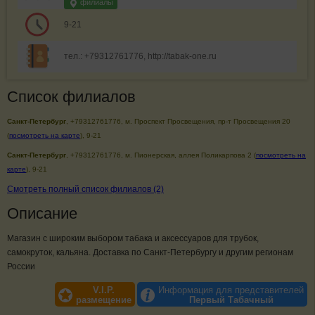
филиалы
9-21
тел.: +79312761776, http://tabak-one.ru
Список филиалов
Санкт-Петербург
, +79312761776, м. Проспект Просвещения, пр-т Просвещения 20
(
посмотреть на карте
), 9-21
Санкт-Петербург
, +79312761776, м. Пионерская, аллея Поликарпова 2 (
посмотреть на
карте
), 9-21
Смотреть полный список филиалов (2)
Описание
Магазин с широким выбором табака и аксессуаров для трубок,
самокруток, кальяна. Доставка по Санкт-Петербургу и другим регионам
России
V.I.P.
Информация для представителей
размещение
Первый Табачный