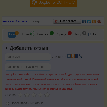
ЗАДАТЬ ВОПРОС
Отзывы
авить свой отзыв
Наверх
Поделиться…
0
0
0
0
Все
Полезн
Положит
Отрицат
Нейтр
ВК
+
Добавить отзыв
или
Войти
Пожалуйста, указывайте реальный e-mail адрес! На данный адрес будет отправлено письмо
с активационной ссылкой. Комментарий появится на сайте только после перехода по этой
ссылке. Нам важно знать, что вы реальный человек, а не спам-бот. Кроме того на данный
адрес вы будете получать уведомления об ответах на Ваш отзыв.
Оценка
Положительный отзыв