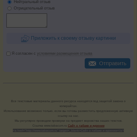
Нейтральный отзыв
Отрицательный отзыв
Приложить к своему отзыву картинки
Я согласен с
условиями размещения отзыва
Отправить
Все текстовые материалы данного ресурса находятся под защитой закона о
копирайтах.
Использование возможно только, если вы готовы разместить предложенную активную
ссылку на нас.
Мы регулярно проводим проверки на предмет воровства наших текстов.
Cсылка www.tabacum.ru
Сайт о табаке и курении
<a href="http://www.tabacum.ru" target=_blank>Сайт о табаке и курении</a>