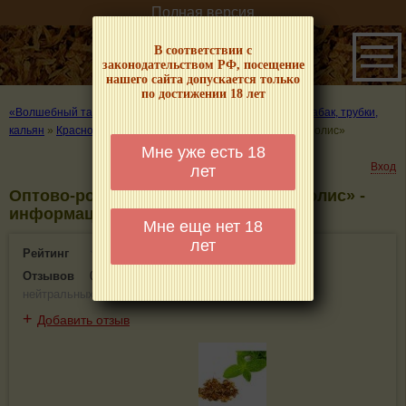
Полная версия
В соответствии с
законодательством РФ, посещение
нашего сайта допускается только
по достижении 18 лет
«Волшебный табачок» – о табаке и курении
»
Где купить табак, трубки,
кальян
»
Краснодар
»
Оптово-розничная компания «Мегаполис»
Мне уже есть 18
Вход
лет
Оптово-розничная компания «Мегаполис» -
информация и отзывы. Краснодар
Мне еще нет 18
лет
Рейтинг
0(0)
Отзывов
0
(
0 положительных
,
0 отрицательных
,
0
нейтральных
)
+
Добавить отзыв