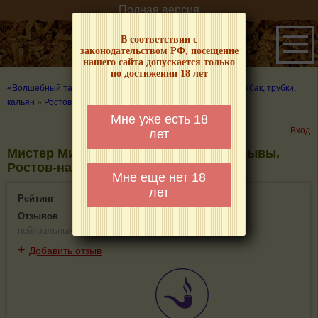
Полная версия
В соответствии с
законодательством РФ, посещение
нашего сайта допускается только
по достижении 18 лет
«Волшебный табачок» – о табаке и курении
»
Где купить табак, трубки,
кальян
»
Ростов-на-Дону
»
Мистер Митгаард
Мне уже есть 18
Вход
лет
Мистер Митгаард - информация и отзывы.
Ростов-на-Дону
Мне еще нет 18
лет
Рейтинг
2.9(1)
Отзывов
1
(
1 положительных
,
0 отрицательных
,
0
нейтральных
)
+
Добавить отзыв