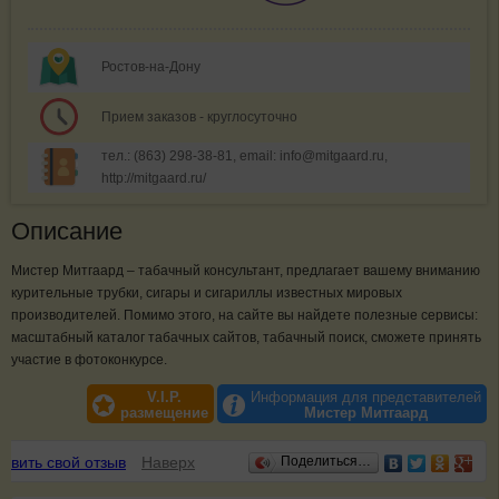
Ростов-на-Дону
Прием заказов - круглосуточно
тел.: (863) 298-38-81, email: info@mitgaard.ru,
http://mitgaard.ru/
Описание
Мистер Митгаард – табачный консультант, предлагает вашему вниманию
курительные трубки, сигары и сигариллы известных мировых
производителей. Помимо этого, на сайте вы найдете полезные сервисы:
масштабный каталог табачных сайтов, табачный поиск, сможете принять
участие в фотоконкурсе.
V.I.P.
Информация для представителей
размещение
Мистер Митгаард
Отзывы
авить свой отзыв
Наверх
Поделиться…