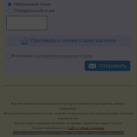
Нейтральный отзыв
Отрицательный отзыв
Приложить к своему отзыву картинки
Я согласен с
условиями размещения отзыва
Отправить
Все текстовые материалы данного ресурса находятся под защитой закона о
копирайтах.
Использование возможно только, если вы готовы разместить предложенную активную
ссылку на нас.
Мы регулярно проводим проверки на предмет воровства наших текстов.
Cсылка www.tabacum.ru
Сайт о табаке и курении
<a href="http://www.tabacum.ru" target=_blank>Сайт о табаке и курении</a>