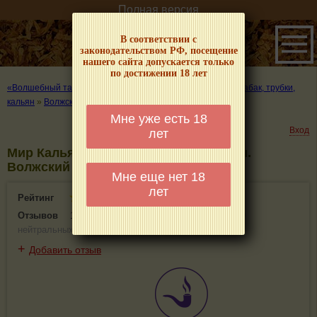
Полная версия
В соответствии с
законодательством РФ, посещение
нашего сайта допускается только
по достижении 18 лет
«Волшебный табачок» – о табаке и курении
»
Где купить табак, трубки,
кальян
»
Волжский
»
Мир Кальяна
Мне уже есть 18
Вход
лет
Мир Кальяна - информация и отзывы.
Волжский
Мне еще нет 18
лет
Рейтинг
3.4(1)
Отзывов
1
(
1 положительных
,
0 отрицательных
,
0
нейтральных
)
+
Добавить отзыв