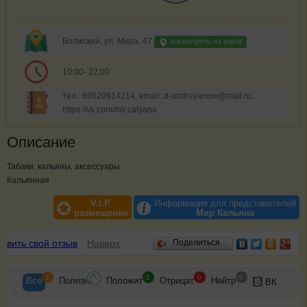
Волжский, ул. Мира, 47
посмотреть на карте
10:00- 22:00
тел.: 89020914214, email: d-andreyanow@mail.ru,
https://vk.com/mir.calyana
Описание
Табаки, кальяны, аксессуары
Кальянная
V.I.P.
Информация для представителей
размещение
Мир Кальяна
Отзывы
авить свой отзыв
Наверх
Поделиться…
1
1
0
0
Все
Полезн
Положит
Отрицат
Нейтр
ВК