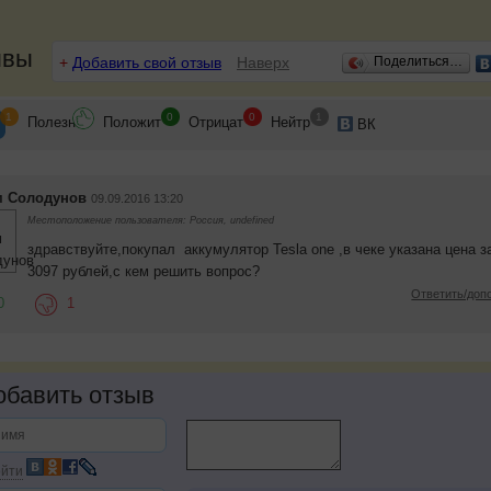
ывы
+
Добавить свой отзыв
Наверх
Поделиться…
1
0
0
1
Полезн
Положит
Отрицат
Нейтр
ВК
м Солодунов
09.09.2016 13:20
Местоположение пользователя: Россия, undefined
здравствуйте,покупал аккумулятор Tesla one ,в чеке указана цена за
3097 рублей,с кем решить вопрос?
Ответить/доп
0
1
бавить отзыв
йти