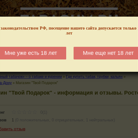
 законодательством РФ, посещение нашего сайта допускается только
лет
НФОРМАЦИОННЫЙ! МЫ НЕ ЗАНИМАЕМСЯ ПРОДАЖЕЙ И РЕКЛАМОЙ ТАБА
Мне уже есть 18 лет
Мне еще нет 18 лет
КАЛЬЯНЫ
ТРУБКИ
ГДЕ КУПИТЬ
ГДЕ ПОКУРИТЬ
КУРЕНИЕ И 
ый табачок» – о табаке и курении
»
Где купить табак, трубки, кальян
»
а-Дону
»
Магазин "Твой Подарок"
ин "Твой Подарок" - информация и отзывы. Рост
инг
0(1)
вов
1
(
0 положительных
,
0 отрицательных
,
1 нейтральных
)
бавить отзыв