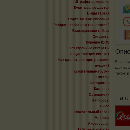
Штрафы за курение
Курить запрещается
Виды табака
Сорта табака: описание
Perique – табак или технология?
Выращивание табака
Сигареты
Курение IQOS
Электронные сигареты
Опис
Энциклопедия сигарет
Как сделать сигарету своими
В нашем 
руками?
куритель
Курительные трубки
трубки и
Сигары
Сигариллы
Кальяны
Самокрутки
На о
Папиросы
Снюс
Нюхательный табак
Махорка
Аксессуары
Табачные новости