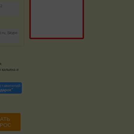
32
i.ru, Skype:
м,
я кальяна и
ставителей
одарок"
АТЬ
РОС