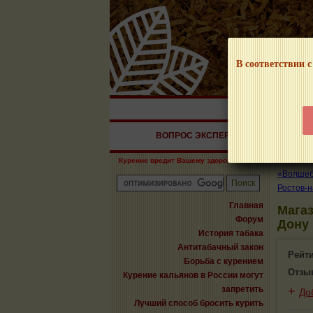
В соответствии с
НАШ ПОРТАЛ – И
ВОПРОС ЭКСПЕРТУ
СИГАРЫ
Курение вредит Вашему здоровью!
«Волшебн
Ростов-н
Главная
Магаз
Форум
Дону
История табака
Антитабачный закон
Рейт
Борьба с курением
Отзы
Курение кальянов в России могут
запретить
+
До
Лучший способ бросить курить