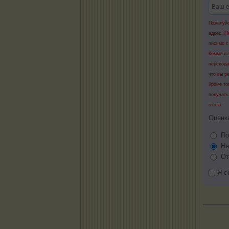
Пожалуйс
адрес! Н
письмо с
Коммента
перехода
что вы р
Кроме то
получать
отзыв.
Оценк
По
Не
От
Я с