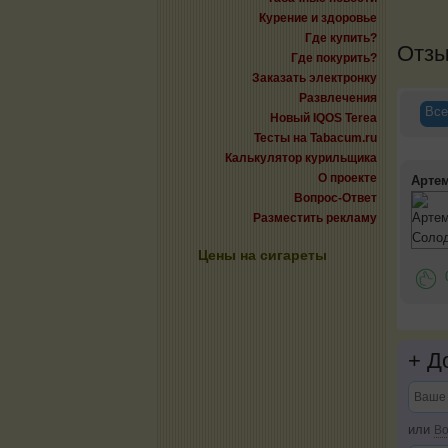
Курение и здоровье
Где купить?
Отз
Где покурить?
Заказать электронку
Развлечения
Все
Новый IQOS Terea
Тесты на Tabacum.ru
Калькулятор курильщика
О проекте
Арте
Вопрос-Ответ
Разместить рекламу
Цены на сигареты
+
До
или
Во