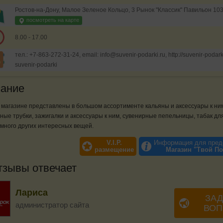
Ростов-на-Дону, Малое Зеленое Кольцо, 3 Рынок "Классик" Павильон 10
посмотреть на карте
8.00 - 17.00
тел.: +7-863-272-31-24, email: info@suvenir-podarki.ru, http://suvenir-podark
suvenir-podarki
ание
магазине представлены в большом ассортименте кальяны и аксессуары к ни
ные трубки, зажигалки и аксессуары к ним, сувенирные пепельницы, табак дл
 много других интересных вещей.
V.I.P.
Информация для пред
размещение
Магазин "Твой П
тзывы отвечает
Лариса
ЗАД
администратор сайта
ВОП