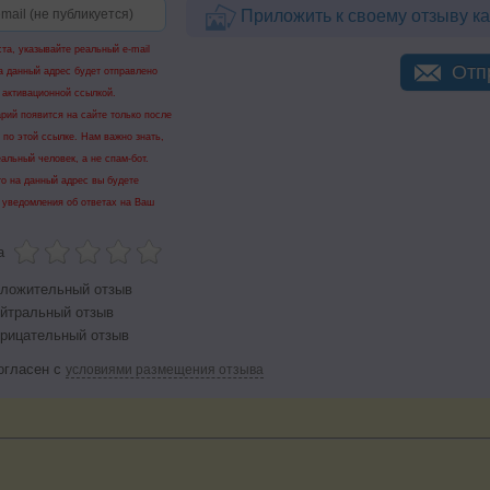
Приложить к своему отзыву ка
та, указывайте реальный e-mail
Отп
а данный адрес будет отправлено
 активационной ссылкой.
рий появится на сайте только после
 по этой ссылке. Нам важно знать,
еальный человек, а не спам-бот.
го на данный адрес вы будете
 уведомления об ответах на Ваш
а
ложительный отзыв
йтральный отзыв
рицательный отзыв
огласен с
условиями размещения отзыва