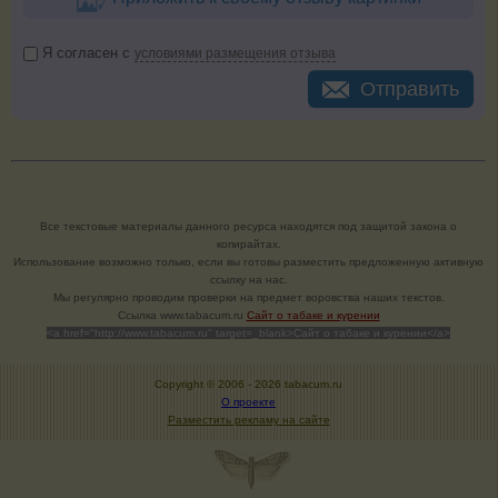
Я согласен с
условиями размещения отзыва
Отправить
Все текстовые материалы данного ресурса находятся под защитой закона о
копирайтах.
Использование возможно только, если вы готовы разместить предложенную активную
ссылку на нас.
Мы регулярно проводим проверки на предмет воровства наших текстов.
Cсылка www.tabacum.ru
Сайт о табаке и курении
<a href="http://www.tabacum.ru" target=_blank>Сайт о табаке и курении</a>
Copyright © 2006 -
2026 tabacum.ru
О проекте
Разместить рекламу на сайте