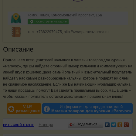
Томск, Томск, Комсомольский проспект, 15а
посмотреть на карте
тел.: +73822979475, http://www.parovoztomsk.ru
Описание
Приглашаем всех ценителей кальянов в магазин товаров для курения
«Parovoz», где Вы найдете огромный выбор кальянов и комплектующих на
любой вкус и кошелек. Даже самый опытный и взыскательный покупатель
найдет у нас самые разнообразные кальяны, которые подарят ни с чем
не сравнимое наслаждение. Если же Вы начинающий курильщик кальяна,
то наши продавцы помогут Вам сделать правильный выбор. Наша цель –
чтобы каждый покупатель остался довольным и пришел к нам вновь!
V.I.P.
Информация для представителей
размещение
Магазин товаров для курения «Parovoz»
Отзывы
авить свой отзыв
Наверх
Поделиться…