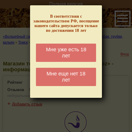
Полная версия
В соответствии с
законодательством РФ, посещение
нашего сайта допускается только
по достижении 18 лет
«Волшебный табачок» – о табаке и курении
»
Где купить табак, трубки,
кальян
»
Томск
»
Магазин товаров для курения «Parovoz»
Мне уже есть 18
Вход
лет
Магазин товаров для курения «Parovoz» -
информация и отзывы. Томск
Мне еще нет 18
лет
Рейтинг
0(0)
Отзывов
0
(
0 положительных
,
0 отрицательных
,
0
нейтральных
)
+
Добавить отзыв