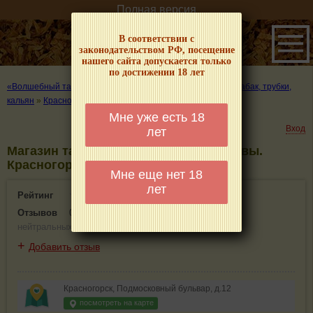
Полная версия
В соответствии с
законодательством РФ, посещение
нашего сайта допускается только
по достижении 18 лет
«Волшебный табачок» – о табаке и курении
»
Где купить табак, трубки,
кальян
»
Красногорск
»
Магазин табака
Мне уже есть 18
Вход
лет
Магазин табака - информация и отзывы.
Красногорск
Мне еще нет 18
лет
Рейтинг
0(0)
Отзывов
0
(
0 положительных
,
0 отрицательных
,
0
нейтральных
)
+
Добавить отзыв
Красногорск, Подмосковный бульвар, д.12
посмотреть на карте