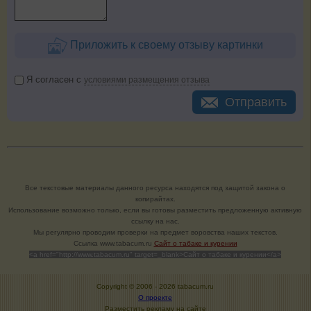
Приложить к своему отзыву картинки
Я согласен с
условиями размещения отзыва
Отправить
Все текстовые материалы данного ресурса находятся под защитой закона о
копирайтах.
Использование возможно только, если вы готовы разместить предложенную активную
ссылку на нас.
Мы регулярно проводим проверки на предмет воровства наших текстов.
Cсылка www.tabacum.ru
Сайт о табаке и курении
<a href="http://www.tabacum.ru" target=_blank>Сайт о табаке и курении</a>
Copyright © 2006 -
2026 tabacum.ru
О проекте
Разместить рекламу на сайте