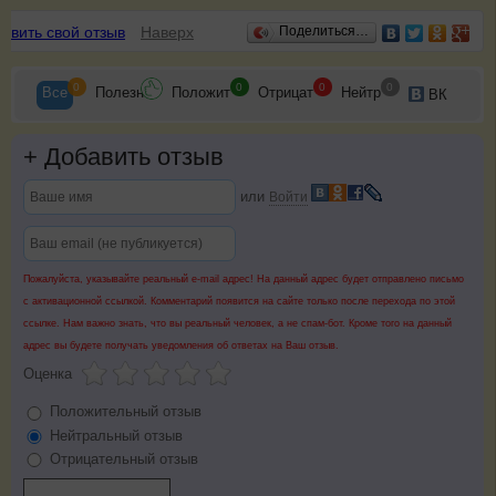
Отзывы
авить свой отзыв
Наверх
Поделиться…
0
0
0
0
Все
Полезн
Положит
Отрицат
Нейтр
ВК
+
Добавить отзыв
или
Войти
Пожалуйста, указывайте реальный e-mail адрес! На данный адрес будет отправлено письмо
с активационной ссылкой. Комментарий появится на сайте только после перехода по этой
ссылке. Нам важно знать, что вы реальный человек, а не спам-бот. Кроме того на данный
адрес вы будете получать уведомления об ответах на Ваш отзыв.
Оценка
Положительный отзыв
Нейтральный отзыв
Отрицательный отзыв