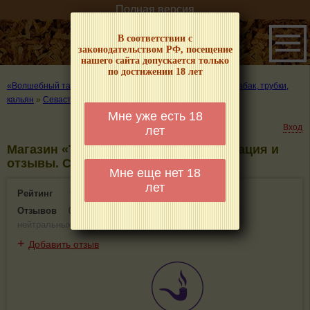
Полная версия
В соответствии с
законодательством РФ, посещение
нашего сайта допускается только
по достижении 18 лет
«Волшебный табачок» – о табаке и курении
»
Где купить табак, трубки,
кальян
»
Севастополь
»
Магазин «Табак и подарки»
Мне уже есть 18
Вход
лет
Магазин «Табак и подарки» - информация и
отзывы. Севастополь
Мне еще нет 18
лет
Рейтинг
0(0)
Отзывов
0
(
0 положительных
,
0 отрицательных
,
0
нейтральных
)
+
Добавить отзыв