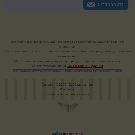
Отправить
Все текстовые материалы данного ресурса находятся под защитой закона о
копирайтах.
Использование возможно только, если вы готовы разместить предложенную активную
ссылку на нас.
Мы регулярно проводим проверки на предмет воровства наших текстов.
Cсылка www.tabacum.ru
Сайт о табаке и курении
<a href="http://www.tabacum.ru" target=_blank>Сайт о табаке и курении</a>
Copyright © 2006 -
2026 tabacum.ru
О проекте
Разместить рекламу на сайте