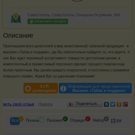
Севастополь, Севастополь, Генерала Острякова, 260
посмотреть на карте
Описание
Приглашаем всех ценителей в мир качественной табачной продукции - в
магазин «Табак и подарки», где Вы обязательно найдете то, что ищите. У
нас Вас ждет огромный ассортимент товара по доступным ценам, а
компетентный и приветливый персонал сделает процесс покупки еще
более приятным. Мы ценим каждого покупателя, и постоянно стремимся
повышать сервис. Ждем Вас за удачными покупками!
V.I.P.
Информация для представителей
размещение
Магазин «Табак и подарки»
Отзывы
авить свой отзыв
Наверх
Поделиться…
0
0
0
0
Все
Полезн
Положит
Отрицат
Нейтр
ВК