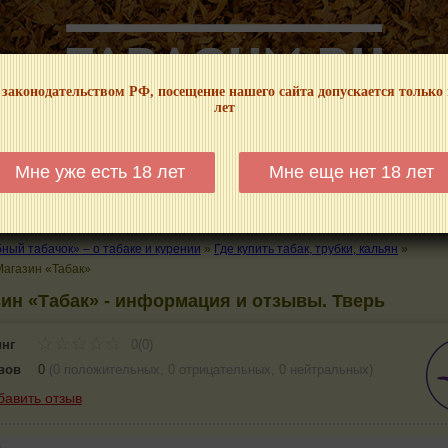
 законодательством РФ, посещение нашего сайта допускается только
лет
НФОРМАЦИОННЫЙ! МЫ НЕ ЗАНИМАЕМСЯ ПРОДАЖЕЙ И РЕКЛАМОЙ ТАБА
Мне уже есть 18 лет
Мне еще нет 18 лет
КАЛЬЯНЫ
ТРУБКИ
ГДЕ КУПИТЬ
ГДЕ ПОКУРИТЬ
КУРЕНИЕ И 
ый табачок» – о табаке и курении
»
Где купить табак, трубки, кальян
»
Магазин «Табак»
ин «Табак» - информация и отзывы. Тверь
инг
0(0)
вов
0
(
0 положительных
,
0 отрицательных
,
0 нейтральных
)
бавить отзыв