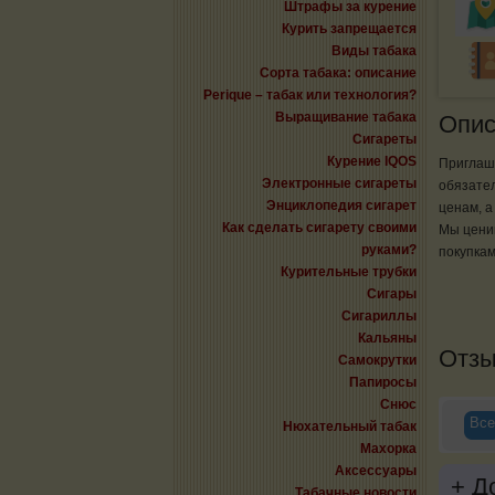
Штрафы за курение
Курить запрещается
Виды табака
Сорта табака: описание
Perique – табак или технология?
Выращивание табака
Опис
Сигареты
Курение IQOS
Приглаша
Электронные сигареты
обязател
Энциклопедия сигарет
ценам, а
Как сделать сигарету своими
Мы ценим
руками?
покупкам
Курительные трубки
Сигары
Сигариллы
Кальяны
Отз
Самокрутки
Папиросы
Снюс
Все
Нюхательный табак
Махорка
Аксессуары
+
До
Табачные новости