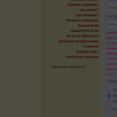
Курение и здоровье
Где купить?
Где покурить?
или
Во
Заказать электронку
Развлечения
Новый IQOS Terea
Пожалуйс
Тесты на Tabacum.ru
адрес! Н
Калькулятор курильщика
письмо с
О проекте
Коммента
Вопрос-Ответ
перехода
Разместить рекламу
что вы р
Кроме то
Цены на сигареты
получать
отзыв.
Оценк
По
Не
От
Я с