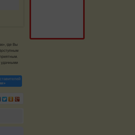
к», где Вы
 доступным
 приятным.
а удачными
ставителей
ак»