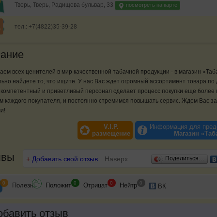
Тверь, Тверь, Радищева бульвар, 33
посмотреть на карте
тел.: +7(4822)35-39-28
ание
ем всех ценителей в мир качественной табачной продукции - в магазин «Таба
ьно найдете то, что ищите. У нас Вас ждет огромный ассортимент товара по
 компетентный и приветливый персонал сделает процесс покупки еще более
 каждого покупателя, и постоянно стремимся повышать сервис. Ждем Вас з
и!
V.I.P.
Информация для пред
размещение
Магазин «Таб
ывы
+
Добавить свой отзыв
Наверх
Поделиться…
0
0
0
0
Полезн
Положит
Отрицат
Нейтр
ВК
бавить отзыв