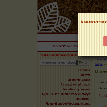
В соответствии с
НАШ ПОРТАЛ – И
ВОПРОС ЭКСПЕРТУ
СИГАРЫ
Курение вредит Вашему здоровью!
«Волшебн
Тверь
»
Главная
Магаз
Форум
История табака
Рейт
Антитабачный закон
Отзы
Борьба с курением
Курение кальянов в России могут
+
До
запретить
Лучший способ бросить курить