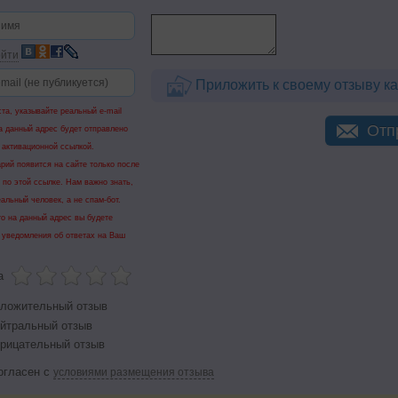
йти
Приложить к своему отзыву ка
та, указывайте реальный e-mail
Отп
а данный адрес будет отправлено
 активационной ссылкой.
рий появится на сайте только после
 по этой ссылке. Нам важно знать,
еальный человек, а не спам-бот.
го на данный адрес вы будете
 уведомления об ответах на Ваш
а
ложительный отзыв
йтральный отзыв
рицательный отзыв
огласен с
условиями размещения отзыва