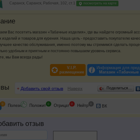
Саранск, Саранск, Рабочая, 102, ст.1
посмотреть на карте
ание
ем Вас посетить магазин «Табачные изделия», где вы найдете огромный ас
 изделий и товаров для курения. Наша цель - предоставить покупателю кач
лучшее качество обслуживания, именно поэтому мы стремимся сделать проце
льно удобным и приятным и постоянно повышаем уровень сервиса.
е, мы Вам всегда рады!
V.I.P.
Информация для пред
размещение
Магазин «Табачные
ывы
+
Добавить свой отзыв
Наверх
Поделиться…
0
0
0
0
Полезн
Положит
Отрицат
Нейтр
ВК
бавить отзыв