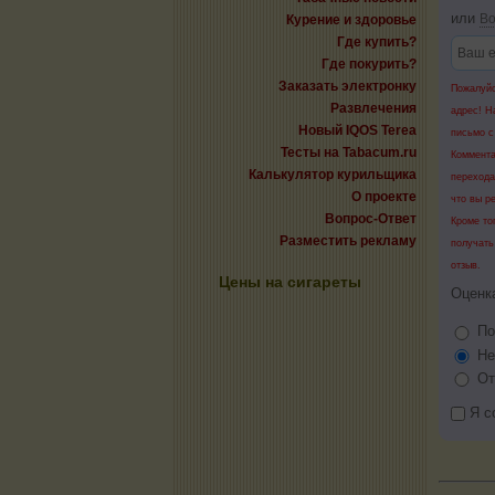
или
Во
Курение и здоровье
Где купить?
Где покурить?
Заказать электронку
Пожалуйс
Развлечения
адрес! Н
Новый IQOS Terea
письмо с
Тесты на Tabacum.ru
Коммента
Калькулятор курильщика
перехода
О проекте
что вы р
Вопрос-Ответ
Кроме то
Разместить рекламу
получать
отзыв.
Цены на сигареты
Оценк
По
Не
От
Я с