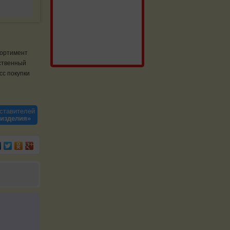
сортимент
ественный
сс покупки
ставителей
 изделия»