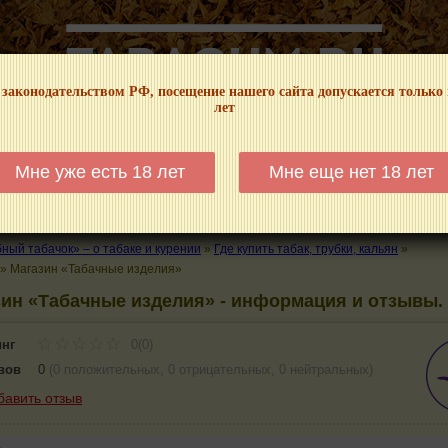
 законодательством РФ, посещение нашего сайта допускается только
лет
НФОРМАЦИОННЫЙ! МЫ НЕ ЗАНИМАЕМСЯ ПРОДАЖЕЙ И РЕКЛАМОЙ ТАБА
Мне уже есть 18 лет
Мне еще нет 18 лет
КАЛЬЯНЫ
ТРУБКИ
ГДЕ КУПИТЬ
ГДЕ ПОКУРИТЬ
КУРЕНИЕ И 
ый табачок» – о табаке и курении
»
Где купить табак, трубки, кальян
»
»
Магазин «Табачные изделия»
ин «Табачные изделия» - информация и отзывы.
инг
0(0)
вов
0
(
0 положительных
,
0 отрицательных
,
0 нейтральных
)
бавить отзыв