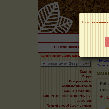
В соответствии с
НАШ ПОРТАЛ – И
ВОПРОС ЭКСПЕРТУ
СИГАРЫ
Курение вредит Вашему здоровью!
«Волшебн
Саранск
Главная
Магаз
Форум
История табака
Рейт
Антитабачный закон
Отзы
Борьба с курением
Курение кальянов в России могут
+
До
запретить
Лучший способ бросить курить