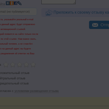
йти
Приложить к своему отзыву ка
та, указывайте реальный e-mail
Отп
а данный адрес будет отправлено
 активационной ссылкой.
рий появится на сайте только после
 по этой ссылке. Нам важно знать,
еальный человек, а не спам-бот.
го на данный адрес вы будете
 уведомления об ответах на Ваш
а
ложительный отзыв
йтральный отзыв
рицательный отзыв
огласен с
условиями размещения отзыва