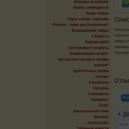
Штрафы за курение
Курить запрещается
Виды табака
Опис
Сорта табака: описание
Perique – табак или технология?
Приглаша
Выращивание табака
табачных
Сигареты
товар и 
Курение IQOS
максима
Электронные сигареты
Приходит
Энциклопедия сигарет
Как сделать сигарету своими
руками?
Курительные трубки
Сигары
Отз
Сигариллы
Кальяны
Самокрутки
Все
Папиросы
Снюс
Нюхательный табак
+
До
Махорка
Аксессуары
Табачные новости