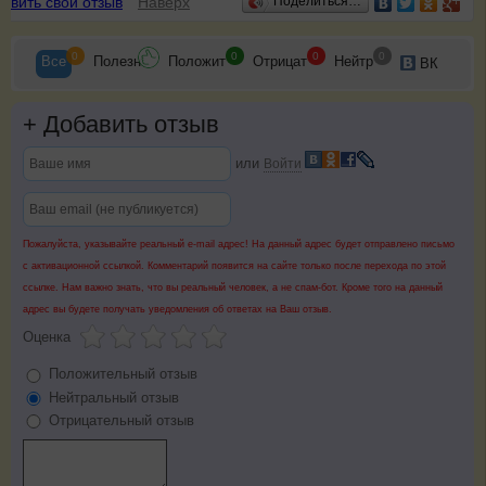
авить свой отзыв
Наверх
Поделиться…
0
0
0
0
Все
Полезн
Положит
Отрицат
Нейтр
ВК
+
Добавить отзыв
или
Войти
Пожалуйста, указывайте реальный e-mail адрес! На данный адрес будет отправлено письмо
с активационной ссылкой. Комментарий появится на сайте только после перехода по этой
ссылке. Нам важно знать, что вы реальный человек, а не спам-бот. Кроме того на данный
адрес вы будете получать уведомления об ответах на Ваш отзыв.
Оценка
Положительный отзыв
Нейтральный отзыв
Отрицательный отзыв