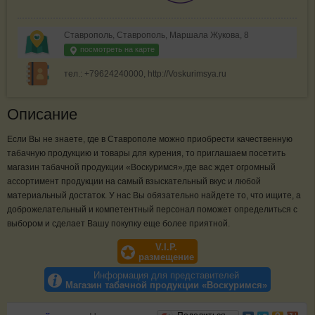
Ставрополь, Ставрополь, Маршала Жукова, 8
посмотреть на карте
тел.: +79624240000, http://Voskurimsya.ru
Описание
Если Вы не знаете, где в Ставрополе можно приобрести качественную
табачную продукцию и товары для курения, то приглашаем посетить
магазин табачной продукции «Воскуримся»,где вас ждет огромный
ассортимент продукции на самый взыскательный вкус и любой
материальный достаток. У нас Вы обязательно найдете то, что ищите, а
доброжелательный и компетентный персонал поможет определиться с
выбором и сделает Вашу покупку еще более приятной.
V.I.P.
размещение
Информация для представителей
Магазин табачной продукции «Воскуримся»
Отзывы