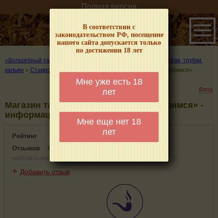
Полная версия
В соответствии с
законодательством РФ, посещение
нашего сайта допускается только
по достижении 18 лет
«Волшебный табачок» – о табаке и курении
»
Где купить табак, трубки,
кальян
»
Ставрополь
»
Магазин табачной продукции «Воскуримся»
Мне уже есть 18
Вход
лет
Магазин табачной продукции «Воскуримся» -
информация и отзывы. Ставрополь
Мне еще нет 18
лет
Рейтинг
0(0)
Отзывов
0
(
0 положительных
,
0 отрицательных
,
0
нейтральных
)
+
Добавить отзыв