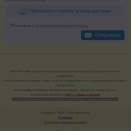
Приложить к своему отзыву картинки
Я согласен с
условиями размещения отзыва
Отправить
Все текстовые материалы данного ресурса находятся под защитой закона о
копирайтах.
Использование возможно только, если вы готовы разместить предложенную активную
ссылку на нас.
Мы регулярно проводим проверки на предмет воровства наших текстов.
Cсылка www.tabacum.ru
Сайт о табаке и курении
<a href="http://www.tabacum.ru" target=_blank>Сайт о табаке и курении</a>
Copyright © 2006 -
2026 tabacum.ru
О проекте
Разместить рекламу на сайте