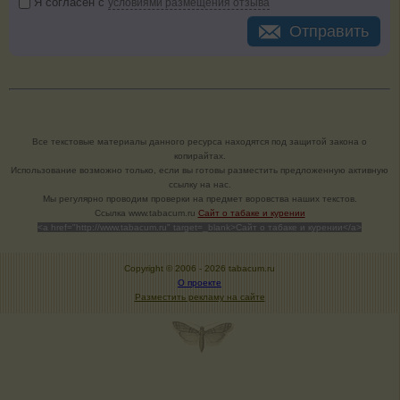
Я согласен с
условиями размещения отзыва
Отправить
Все текстовые материалы данного ресурса находятся под защитой закона о
копирайтах.
Использование возможно только, если вы готовы разместить предложенную активную
ссылку на нас.
Мы регулярно проводим проверки на предмет воровства наших текстов.
Cсылка www.tabacum.ru
Сайт о табаке и курении
<a href="http://www.tabacum.ru" target=_blank>Сайт о табаке и курении</a>
Copyright © 2006 -
2026 tabacum.ru
О проекте
Разместить рекламу на сайте