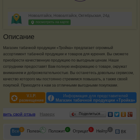
Новоалтайск, Новоалтайск, Октябрьская, 24д
посмотреть на карте
Описание
Магазин табачной продукции «Тройка» предлагает огромный
ассортимент табачной продукции и товаров для курения. Вы сможете
приобрести качественную продукцию по выгодным ценам. Наши
сотрудники предоставят Вам полную информацию о товаре, окружат
вниманием и доброжелательностью. Вы останетесь довольны сервисом,
качество которого мы постоянно стремимся повышать, а также своей
покупкой. Приходите к нам за отличными выгодными покупками.
V.I.P.
Информация для представителей
размещение
Магазин табачной продукции «Тройка»
Отзывы
авить свой отзыв
Наверх
Поделиться…
0
0
0
0
Все
Полезн
Положит
Отрицат
Нейтр
ВК