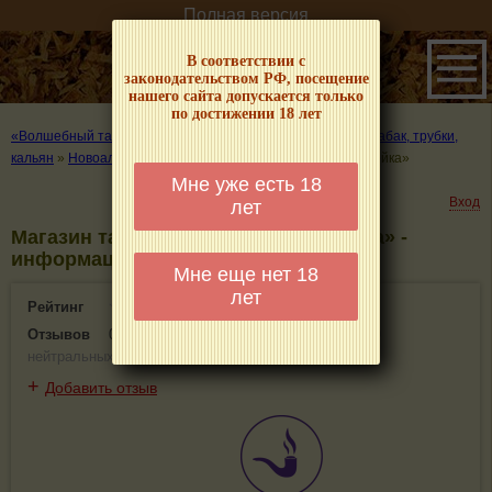
Полная версия
В соответствии с
законодательством РФ, посещение
нашего сайта допускается только
по достижении 18 лет
«Волшебный табачок» – о табаке и курении
»
Где купить табак, трубки,
кальян
»
Новоалтайск
»
Магазин табачной продукции «Тройка»
Мне уже есть 18
Вход
лет
Магазин табачной продукции «Тройка» -
информация и отзывы. Новоалтайск
Мне еще нет 18
лет
Рейтинг
0(0)
Отзывов
0
(
0 положительных
,
0 отрицательных
,
0
нейтральных
)
+
Добавить отзыв