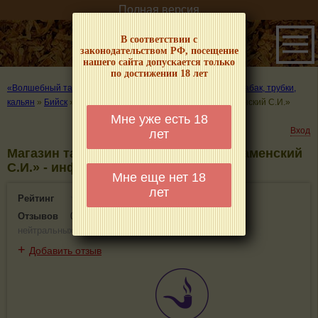
Полная версия
В соответствии с
законодательством РФ, посещение
нашего сайта допускается только
по достижении 18 лет
«Волшебный табачок» – о табаке и курении
»
Где купить табак, трубки,
кальян
»
Бийск
»
Магазин табачной продукции ИП «Знаменский С.И.»
Мне уже есть 18
Вход
лет
Магазин табачной продукции ИП «Знаменский
С.И.» - информация и отзывы. Бийск
Мне еще нет 18
лет
Рейтинг
0(0)
Отзывов
0
(
0 положительных
,
0 отрицательных
,
0
нейтральных
)
+
Добавить отзыв