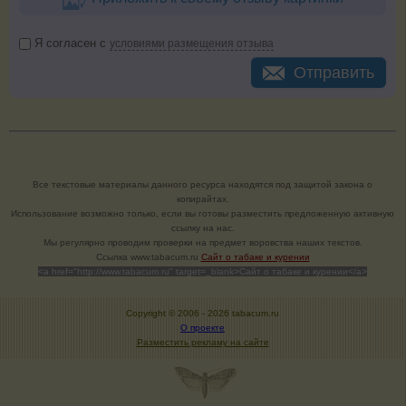
Я согласен с
условиями размещения отзыва
Отправить
Все текстовые материалы данного ресурса находятся под защитой закона о
копирайтах.
Использование возможно только, если вы готовы разместить предложенную активную
ссылку на нас.
Мы регулярно проводим проверки на предмет воровства наших текстов.
Cсылка www.tabacum.ru
Сайт о табаке и курении
<a href="http://www.tabacum.ru" target=_blank>Сайт о табаке и курении</a>
Copyright © 2006 -
2026 tabacum.ru
О проекте
Разместить рекламу на сайте