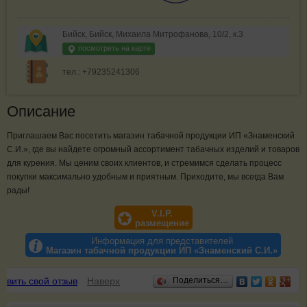
Бийск, Бийск, Михаила Митрофанова, 10/2, к.3
посмотреть на карте
тел.: +79235241306
Описание
Приглашаем Вас посетить магазин табачной продукции ИП «Знаменский
С.И.», где вы найдете огромный ассортимент табачных изделий и товаров
для курения. Мы ценим своих клиентов, и стремимся сделать процесс
покупки максимально удобным и приятным. Приходите, мы всегда Вам
рады!
V.I.P.
размещение
Информация для представителей
Магазин табачной продукции ИП «Знаменский С.И.»
Отзывы
авить свой отзыв
Наверх
Поделиться…