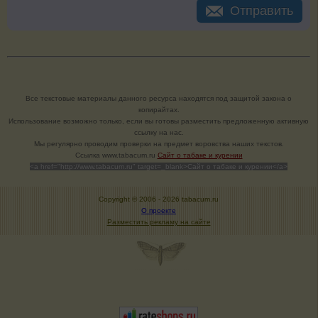
Отправить
Все текстовые материалы данного ресурса находятся под защитой закона о
копирайтах.
Использование возможно только, если вы готовы разместить предложенную активную
ссылку на нас.
Мы регулярно проводим проверки на предмет воровства наших текстов.
Cсылка www.tabacum.ru
Сайт о табаке и курении
<a href="http://www.tabacum.ru" target=_blank>Сайт о табаке и курении</a>
Copyright © 2006 -
2026 tabacum.ru
О проекте
Разместить рекламу на сайте