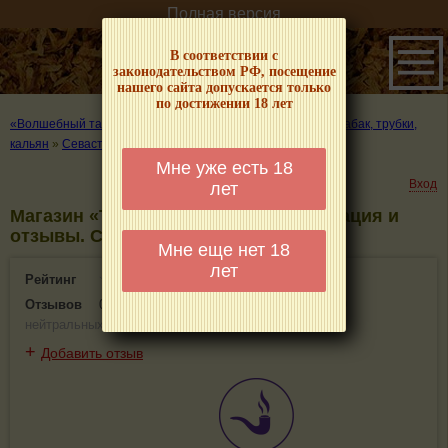
Полная версия
В соответствии с
законодательством РФ, посещение
нашего сайта допускается только
по достижении 18 лет
«Волшебный табачок» – о табаке и курении
»
Где купить табак, трубки,
кальян
»
Севастополь
»
Магазин «Табачная Лавка»
Мне уже есть 18
Вход
лет
Магазин «Табачная Лавка» - информация и
отзывы. Севастополь
Мне еще нет 18
лет
Рейтинг
0(0)
Отзывов
0
(
0 положительных
,
0 отрицательных
,
0
нейтральных
)
+
Добавить отзыв