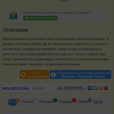
Севастополь, Севастополь, Павла Силаева, 8
посмотреть на карте
Описание
Приглашаем всех ценителей в мир качественной табачной продукции - в
магазин «Табачная Лавка», где Вы обязательно найдете то, что ищите. У
нас Вас ждет огромный ассортимент товара по доступным ценам, а
компетентный и приветливый персонал сделает процесс покупки еще
более приятным. Мы ценим каждого покупателя, и постоянно стремимся
повышать сервис. Ждем Вас за удачными покупками!
V.I.P.
Информация для представителей
размещение
Магазин «Табачная Лавка»
Отзывы
авить свой отзыв
Наверх
Поделиться…
0
0
0
0
Все
Полезн
Положит
Отрицат
Нейтр
ВК