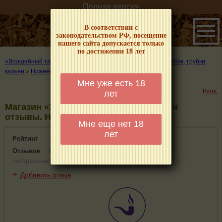
Полная версия
В соответствии с
законодательством РФ, посещение
нашего сайта допускается только
по достижении 18 лет
«Волшебный табачок» – о табаке и курении
»
Где купить табак, трубки,
кальян
»
Нижнекамск
»
Магазин «Хаски Вейп»
Мне уже есть 18
Вход
лет
Магазин «Хаски Вейп» - информация и
отзывы. Нижнекамск
Мне еще нет 18
лет
Рейтинг
0(0)
Отзывов
0
(
0 положительных
,
0 отрицательных
,
0
нейтральных
)
+
Добавить отзыв