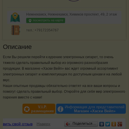
Нижнекамск, Нижнекамск, Химиков проспект, 49, 2 этаж
посмотреть на карте
тел.: +79172354767
Описание
Если Вы решили перейти к курению электронных сигарет, то очень
тяжело сделать правильный выбор из огромного разнообразия
продукции. В магазине «Хаски Вейп» вас ждет огромный ассортимент
электронных сигарет и комплектующих по доступным ценам и на любой
вкус.
Наши опытные продавцы обязательно ответят на все ваши вопросы и
помогут сделать правильный выбор. Откройте для себя мир электронного
парения вместе с нами!
V.I.P.
Информация для представителей
размещение
Магазин «Хаски Вейп»
Отзывы
авить свой отзыв
Наверх
Поделиться…