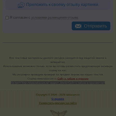
Приложить к своему отзыву картинки
Я согласен с
условиями размещения отзыва
Отправить
Все текстовые материалы данного ресурса находятся под защитой закона о
копирайтах.
Использование возможно только, если вы готовы разместить предложенную активную
ссылку на нас.
Мы регулярно проводим проверки на предмет воровства наших текстов.
Cсылка www.tabacum.ru
Сайт о табаке и курении
<a href="http://www.tabacum.ru" target=_blank>Сайт о табаке и курении</a>
Copyright © 2006 -
2026 tabacum.ru
О проекте
Разместить рекламу на сайте