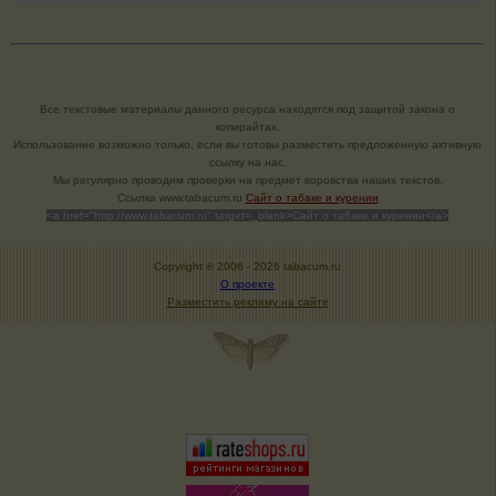
Все текстовые материалы данного ресурса находятся под защитой закона о
копирайтах.
Использование возможно только, если вы готовы разместить предложенную активную
ссылку на нас.
Мы регулярно проводим проверки на предмет воровства наших текстов.
Cсылка www.tabacum.ru
Сайт о табаке и курении
<a href="http://www.tabacum.ru" target=_blank>Сайт о табаке и курении</a>
Copyright © 2006 -
2026 tabacum.ru
О проекте
Разместить рекламу на сайте