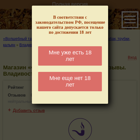
Полная версия
В соответствии с
законодательством РФ, посещение
нашего сайта допускается только
по достижении 18 лет
«Волшебный табачок» – о табаке и курении
»
Где купить табак, трубки,
кальян
»
Владивосток
»
Магазин «Феникс»
Мне уже есть 18
Вход
лет
Магазин «Феникс» - информация и отзывы.
Владивосток
Мне еще нет 18
лет
Рейтинг
0(0)
Отзывов
0
(
0 положительных
,
0 отрицательных
,
0
нейтральных
)
+
Добавить отзыв