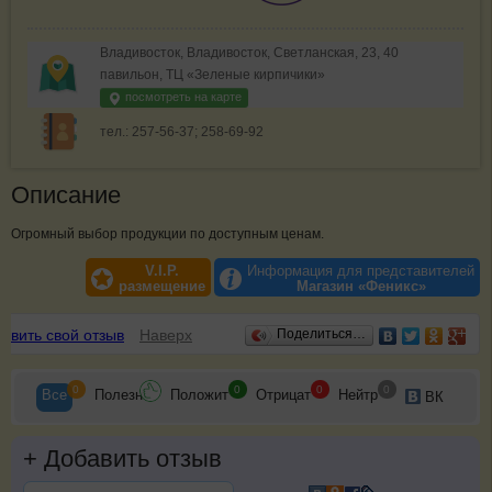
Владивосток, Владивосток, Светланская, 23, 40
павильон, ТЦ «Зеленые кирпичики»
посмотреть на карте
тел.: 257-56-37; 258-69-92
Описание
Огромный выбор продукции по доступным ценам.
V.I.P.
Информация для представителей
размещение
Магазин «Феникс»
Отзывы
авить свой отзыв
Наверх
Поделиться…
0
0
0
0
Все
Полезн
Положит
Отрицат
Нейтр
ВК
+
Добавить отзыв