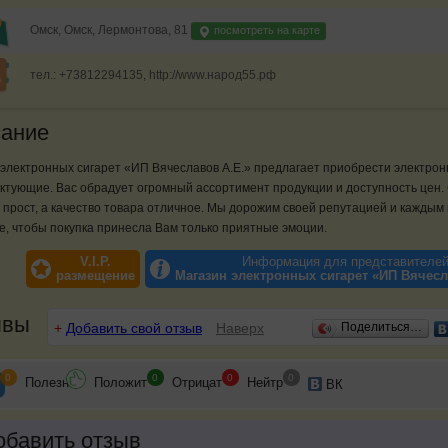
Омск, Омск, Лермонтова, 81
посмотреть на карте
тел.: +73812294135, http://www.народ55.рф
ание
электронных сигарет «ИП Вячеславов А.Е.» предлагает приобрести электро
ктующие. Вас обрадует огромный ассортимент продукции и доступность цен.
 прост, а качество товара отличное. Мы дорожим своей репутацией и каждым
е, чтобы покупка принесла Вам только приятные эмоции.
V.I.P.
Информация для представителе
размещение
Магазин электронных сигарет «ИП Вячесл
ывы
+
Добавить свой отзыв
Наверх
Поделиться…
0
0
0
0
Полезн
Положит
Отрицат
Нейтр
ВК
бавить отзыв