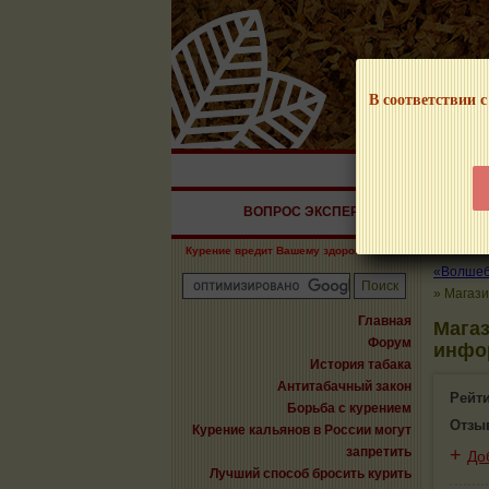
В соответствии с
НАШ ПОРТАЛ – И
ВОПРОС ЭКСПЕРТУ
СИГАРЫ
Курение вредит Вашему здоровью!
«Волшебн
»
Магази
Главная
Магаз
Форум
инфо
История табака
Антитабачный закон
Рейт
Борьба с курением
Отзы
Курение кальянов в России могут
запретить
+
До
Лучший способ бросить курить