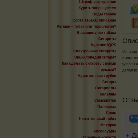
Штрафы за курение
Курить запрещается
Виды табака
Сорта табака: описание
Perique – табак или технология?
Выращивание табака
Сигареты
Опис
Курение IQOS
Электронные сигареты
Магазин 
Энциклопедия сигарет
и компле
Как сделать сигарету своими
удобен и
руками?
делая вс
Курительные трубки
Сигары
Сигариллы
Кальяны
Отз
Самокрутки
Папиросы
Снюс
Все
Нюхательный табак
Махорка
Аксессуары
+
До
Табачные новости