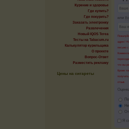
Курение и здоровье
Где купить?
Где покурить?
или
Во
Заказать электронку
Развлечения
Новый IQOS Terea
Пожалуйс
Тесты на Tabacum.ru
адрес! Н
Калькулятор курильщика
письмо с
О проекте
Коммента
Вопрос-Ответ
перехода
Разместить рекламу
что вы р
Кроме то
Цены на сигареты
получать
отзыв.
Оценк
По
Не
От
Я с