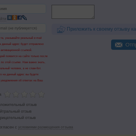
йти
Приложить к своему отзыву ка
та, указывайте реальный e-mail
Отп
а данный адрес будет отправлено
 активационной ссылкой.
рий появится на сайте только после
 по этой ссылке. Нам важно знать,
еальный человек, а не спам-бот.
го на данный адрес вы будете
 уведомления об ответах на Ваш
а
ложительный отзыв
йтральный отзыв
рицательный отзыв
огласен с
условиями размещения отзыва