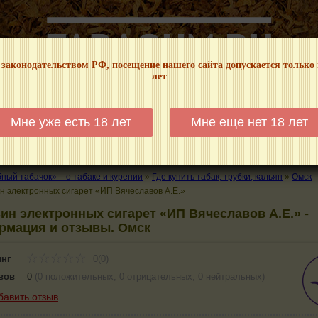
 законодательством РФ, посещение нашего сайта допускается только
лет
НФОРМАЦИОННЫЙ! МЫ НЕ ЗАНИМАЕМСЯ ПРОДАЖЕЙ И РЕКЛАМОЙ ТАБА
Мне уже есть 18 лет
Мне еще нет 18 лет
КАЛЬЯНЫ
ТРУБКИ
ГДЕ КУПИТЬ
ГДЕ ПОКУРИТЬ
КУРЕНИЕ И 
ый табачок» – о табаке и курении
»
Где купить табак, трубки, кальян
»
Омск
н электронных сигарет «ИП Вячеславов А.Е.»
ин электронных сигарет «ИП Вячеславов А.Е.» -
рмация и отзывы. Омск
инг
0(0)
вов
0
(
0 положительных
,
0 отрицательных
,
0 нейтральных
)
бавить отзыв