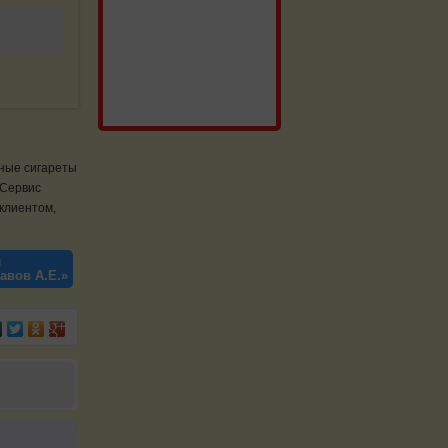
нные сигареты
 Сервис
 клиентом,
й
авов А.Е.»