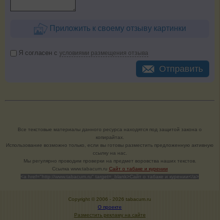
Приложить к своему отзыву картинки
Я согласен с
условиями размещения отзыва
Отправить
Все текстовые материалы данного ресурса находятся под защитой закона о
копирайтах.
Использование возможно только, если вы готовы разместить предложенную активную
ссылку на нас.
Мы регулярно проводим проверки на предмет воровства наших текстов.
Cсылка www.tabacum.ru
Сайт о табаке и курении
<a href="http://www.tabacum.ru" target=_blank>Сайт о табаке и курении</a>
Copyright © 2006 -
2026 tabacum.ru
О проекте
Разместить рекламу на сайте