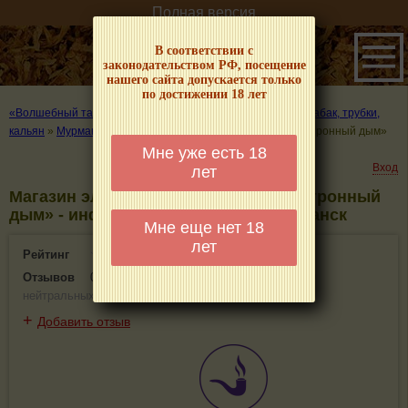
Полная версия
В соответствии с
законодательством РФ, посещение
нашего сайта допускается только
по достижении 18 лет
«Волшебный табачок» – о табаке и курении
»
Где купить табак, трубки,
кальян
»
Мурманск
»
Магазин электронных сигарет «Электронный дым»
Мне уже есть 18
Вход
лет
Магазин электронных сигарет «Электронный
дым» - информация и отзывы. Мурманск
Мне еще нет 18
лет
Рейтинг
0(0)
Отзывов
0
(
0 положительных
,
0 отрицательных
,
0
нейтральных
)
+
Добавить отзыв