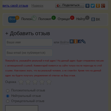
Отзывы
авить свой отзыв
Наверх
Поделиться…
0
0
0
0
Все
Полезн
Положит
Отрицат
Нейтр
ВК
+
Добавить отзыв
или
Войти
Пожалуйста, указывайте реальный e-mail адрес! На данный адрес будет отправлено письмо
с активационной ссылкой. Комментарий появится на сайте только после перехода по этой
ссылке. Нам важно знать, что вы реальный человек, а не спам-бот. Кроме того на данный
адрес вы будете получать уведомления об ответах на Ваш отзыв.
Оценка
Положительный отзыв
Нейтральный отзыв
Отрицательный отзыв