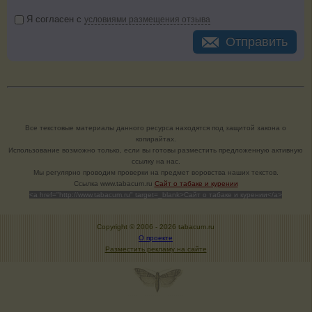
Я согласен с
условиями размещения отзыва
Отправить
Все текстовые материалы данного ресурса находятся под защитой закона о
копирайтах.
Использование возможно только, если вы готовы разместить предложенную активную
ссылку на нас.
Мы регулярно проводим проверки на предмет воровства наших текстов.
Cсылка www.tabacum.ru
Сайт о табаке и курении
<a href="http://www.tabacum.ru" target=_blank>Сайт о табаке и курении</a>
Copyright © 2006 -
2026 tabacum.ru
О проекте
Разместить рекламу на сайте