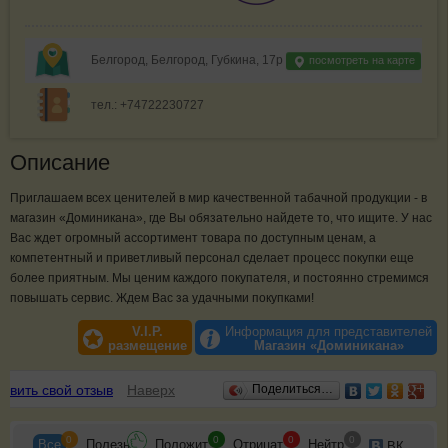
Белгород, Белгород, Губкина, 17р
посмотреть на карте
тел.: +74722230727
Описание
Приглашаем всех ценителей в мир качественной табачной продукции - в
магазин «Доминикана», где Вы обязательно найдете то, что ищите. У нас
Вас ждет огромный ассортимент товара по доступным ценам, а
компетентный и приветливый персонал сделает процесс покупки еще
более приятным. Мы ценим каждого покупателя, и постоянно стремимся
повышать сервис. Ждем Вас за удачными покупками!
V.I.P.
Информация для представителей
размещение
Магазин «Доминикана»
Отзывы
авить свой отзыв
Наверх
Поделиться…
0
0
0
0
Все
Полезн
Положит
Отрицат
Нейтр
ВК