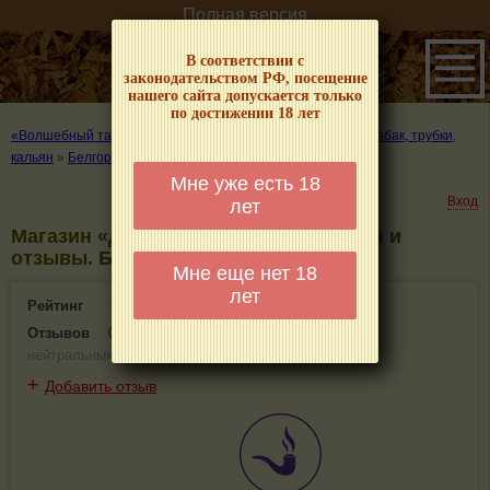
Полная версия
В соответствии с
законодательством РФ, посещение
нашего сайта допускается только
по достижении 18 лет
«Волшебный табачок» – о табаке и курении
»
Где купить табак, трубки,
кальян
»
Белгород
»
Магазин «Доминикана»
Мне уже есть 18
Вход
лет
Магазин «Доминикана» - информация и
отзывы. Белгород
Мне еще нет 18
лет
Рейтинг
0(0)
Отзывов
0
(
0 положительных
,
0 отрицательных
,
0
нейтральных
)
+
Добавить отзыв