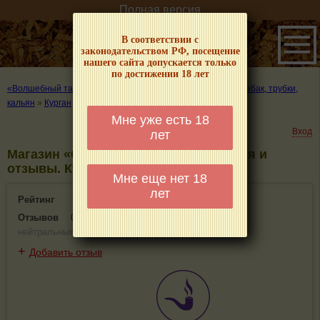
Полная версия
В соответствии с
законодательством РФ, посещение
нашего сайта допускается только
по достижении 18 лет
«Волшебный табачок» – о табаке и курении
»
Где купить табак, трубки,
кальян
»
Курган
»
Магазин «Chillout Shop»
Мне уже есть 18
Вход
лет
Магазин «Chillout Shop» - информация и
отзывы. Курган
Мне еще нет 18
лет
Рейтинг
0(0)
Отзывов
0
(
0 положительных
,
0 отрицательных
,
0
нейтральных
)
+
Добавить отзыв