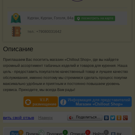
Курган, Курган, Гоголя, 84а
посмотреть на карте
тел.: +79080031642
Описание
Приглашаем Вас посетить магазин «Chillout Shop», где вы найдете
огромный ассортимент табачных изделий и товаров для курения. Наша
цель - предоставить покупателю качественный товар и лучшее качество
обслуживания, именно поэтому мы стремимся сделать процесс покупки
максимально удобным и приятным и постоянно повышаем уровень
сервиса. Приходите, мы всегда Вам рады!
V.I.P.
Информация для представителей
размещение
Магазин «Chillout Shop»
Отзывы
авить свой отзыв
Наверх
Поделиться…
0
0
0
0
Все
Полезн
Положит
Отрицат
Нейтр
ВК