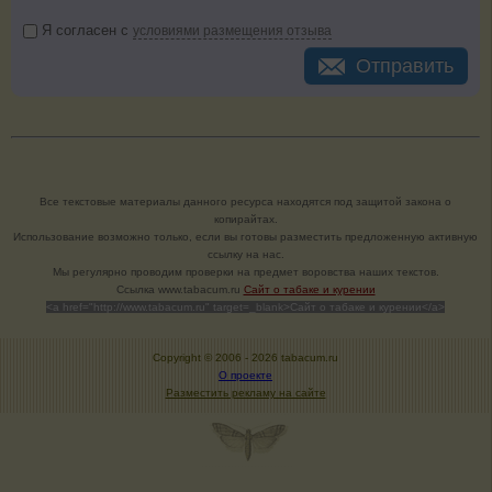
Я согласен с
условиями размещения отзыва
Отправить
Все текстовые материалы данного ресурса находятся под защитой закона о
копирайтах.
Использование возможно только, если вы готовы разместить предложенную активную
ссылку на нас.
Мы регулярно проводим проверки на предмет воровства наших текстов.
Cсылка www.tabacum.ru
Сайт о табаке и курении
<a href="http://www.tabacum.ru" target=_blank>Сайт о табаке и курении</a>
Copyright © 2006 -
2026 tabacum.ru
О проекте
Разместить рекламу на сайте