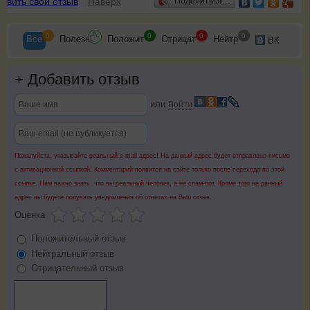
авить свой отзыв
Наверх
Поделиться…
0
0
0
0
Все
Полезн
Положит
Отрицат
Нейтр
ВК
+
Добавить отзыв
или
Войти
Пожалуйста, указывайте реальный e-mail адрес! На данный адрес будет отправлено письмо
с активационной ссылкой. Комментарий появится на сайте только после перехода по этой
ссылке. Нам важно знать, что вы реальный человек, а не спам-бот. Кроме того на данный
адрес вы будете получать уведомления об ответах на Ваш отзыв.
Оценка
Положительный отзыв
Нейтральный отзыв
Отрицательный отзыв