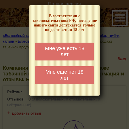
Полная версия
В соответствии с
законодательством РФ, посещение
нашего сайта допускается только
по достижении 18 лет
«Волшебный табачок» – о табаке и курении
»
Где купить табак, трубки,
кальян
»
Благовещенск
»
Компания по оптово-розничной продаже
табачной продукции «Табакъ»
Мне уже есть 18
лет
Вход
Компания по оптово-розничной продаже
Мне еще нет 18
табачной продукции «Табакъ» - информация и
лет
отзывы. Благовещенск
Рейтинг
0(0)
Отзывов
0
(
0 положительных
,
0 отрицательных
,
0
нейтральных
)
+
Добавить отзыв