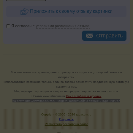
Приложить к своему отзыву картинки
Я согласен с
условиями размещения отзыва
Отправить
Все текстовые материалы данного ресурса находятся под защитой закона о
копирайтах.
Использование возможно только, если вы готовы разместить предложенную активную
ссылку на нас.
Мы регулярно проводим проверки на предмет воровства наших текстов.
Cсылка www.tabacum.ru
Сайт о табаке и курении
<a href="http://www.tabacum.ru" target=_blank>Сайт о табаке и курении</a>
Copyright © 2006 -
2026 tabacum.ru
О проекте
Разместить рекламу на сайте