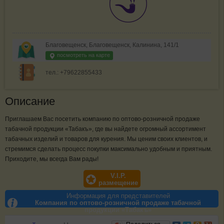
Благовещенск, Благовещенск, Калинина, 141/1
посмотреть на карте
тел.: +79622855433
Описание
Приглашаем Вас посетить компанию по оптово-розничной продаже
табачной продукции «Табакъ», где вы найдете огромный ассортимент
табачных изделий и товаров для курения. Мы ценим своих клиентов, и
стремимся сделать процесс покупки максимально удобным и приятным.
Приходите, мы всегда Вам рады!
V.I.P.
размещение
Информация для представителей
Компания по оптово-розничной продаже табачной
продукции «Табакъ»
Отзывы