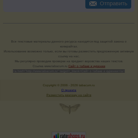
Отправить
Все текстовые материалы данного ресурса находятся под защитой закона о
копирайтах.
Использование возможно только, если вы готовы разместить предложенную активную
ссылку на нас.
Мы регулярно проводим проверки на предмет воровства наших текстов.
Cсылка www.tabacum.ru
Сайт о табаке и курении
<a href="http://www.tabacum.ru" target=_blank>Сайт о табаке и курении</a>
Copyright © 2006 -
2026 tabacum.ru
О проекте
Разместить рекламу на сайте