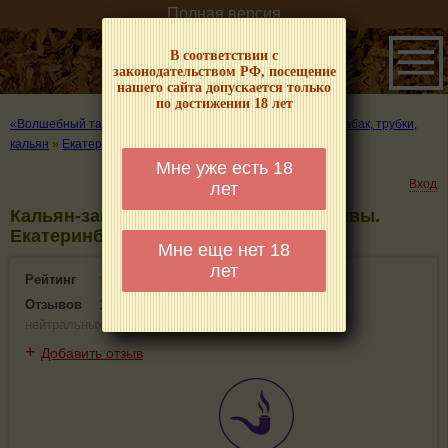
Полная версия
В соответствии с
законодательством РФ, посещение
нашего сайта допускается только
по достижении 18 лет
«Волшебный табачок» – о табаке и курении
»
Где купить табак, трубки,
кальян
»
Екатеринбург
»
Кальян-закурян
Мне уже есть 18
Вход
лет
Кальян-закурян - информация и отзывы.
Екатеринбург
Мне еще нет 18
лет
Рейтинг
3.4(2)
Отзывов
1
(
1 положительных
,
0 отрицательных
,
0
нейтральных
)
+
Добавить отзыв