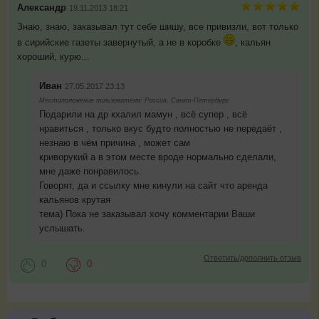
Александр
19.11.2013 18:21
Знаю, знаю, заказывал тут себе шишу, все привизли, вот только
в сирийские газеты завернутый, а не в коробке
, кальян
хороший, курю...
Иван
27.05.2017 23:13
Местоположение пользователя: Россия, Санкт-Петербург
Подарили на др кхалил мамун , всё супер , всё
нравиться , только вкус будто полностью не передаёт ,
незнаю в чём причина , может сам
криворукий а в этом месте вроде нормально сделали,
мне даже понравилось.
Говорят, да и ссылку мне кинули на сайт что аренда
кальянов крутая
тема) Пока не заказывал хочу комментарии Ваши
услышать.
Ответить/дополнить отзыв
0
0