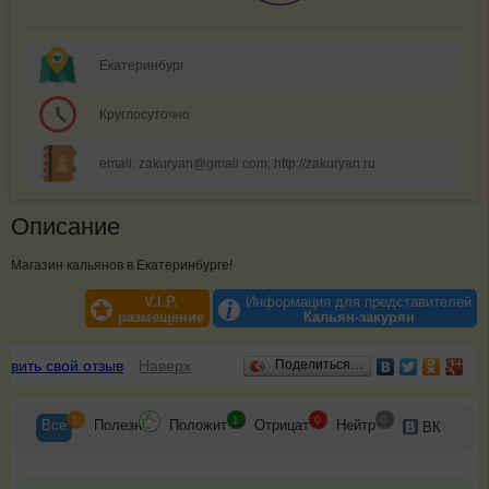
Екатеринбург
Круглосуточно
email: zakuryan@gmail.com, http://zakuryan.ru
Описание
Магазин кальянов в Екатеринбурге!
V.I.P.
Информация для представителей
размещение
Кальян-закурян
Отзывы
авить свой отзыв
Наверх
Поделиться…
1
1
0
0
Все
Полезн
Положит
Отрицат
Нейтр
ВК