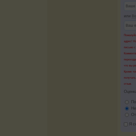
или
Во
Пожалуйс
адрес! Н
письмо с
Коммента
перехода
что вы р
Кроме то
получать
отзыв.
Оценк
По
Не
От
Я с