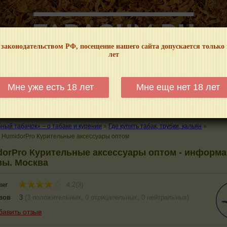
 законодательством РФ, посещение нашего сайта допускается только
лет
НФОРМАЦИОННЫЙ! МЫ НЕ ЗАНИМАЕМСЯ ПРОДАЖЕЙ И РЕКЛАМОЙ ТАБА
Мне уже есть 18 лет
Мне еще нет 18 лет
КАЛЬЯНЫ
ТРУБКИ
ГДЕ КУПИТЬ
ГДЕ ПОКУРИТЬ
КУРЕНИЕ И 
ый табачок» – о табаке и курении
»
Где купить табак, трубки, кальян
»
»
HumidorPro Курительные аксессуары оптом
orPro Курительные аксессуары оптом - информа
вы. Москва
инг
4.2(3)
вов
3
(
3 положительных
,
0 отрицательных
,
0 нейтральных
)
бавить отзыв