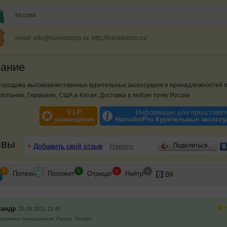
Москва
email: info@humidorpro.ru, http://humidorpro.ru/
ание
 продажа высококачественных курительных аксессуаров и принадлежностей 
Испании, Германии, США и Китая. Доставка в любую точку России
V.I.P.
Информация для представит
размещение
HumidorPro Курительные аксесс
ывы
+
Добавить свой отзыв
Наверх
Поделиться…
3
3
0
0
Полезн
Положит
Отрицат
Нейтр
ВК
сандр
25.09.2021 13:47
ложение пользователя: Россия, Москва