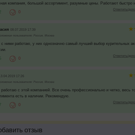
ная компания, большой ассортимент, разумные цены. Работают быстро и
Ответить/доп
2
0
асия
08.07.2019 17:39
ложение пользователя: Россия, Москва
 с ними работаю, у них однозначно самый лучший выбор курительных а
сии.
Ответить/доп
5
0
13.04.2019 17:26
ложение пользователя: Россия, Москва
 работаю с этой компанией. Все очень профессионально и четко, весь т
тимента есть в наличии. Рекомендую.
Ответить/доп
7
0
бавить отзыв