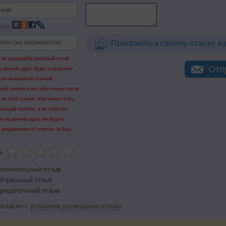
йти
Приложить к своему отзыву ка
та, указывайте реальный e-mail
Отп
а данный адрес будет отправлено
 активационной ссылкой.
рий появится на сайте только после
 по этой ссылке. Нам важно знать,
еальный человек, а не спам-бот.
го на данный адрес вы будете
 уведомления об ответах на Ваш
а
ложительный отзыв
йтральный отзыв
рицательный отзыв
огласен с
условиями размещения отзыва