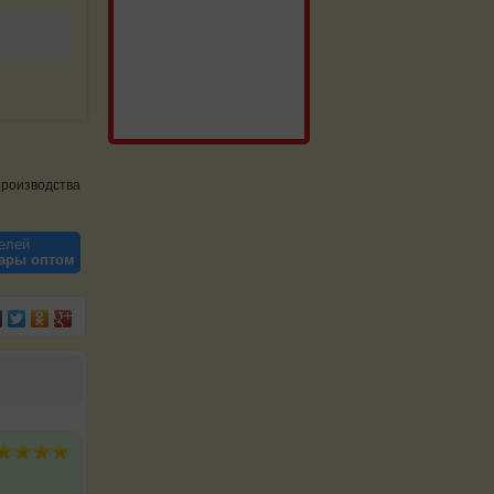
производства
елей
уары оптом