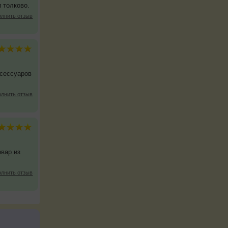
 толково.
олнить отзыв
ксессуаров
олнить отзыв
овар из
олнить отзыв