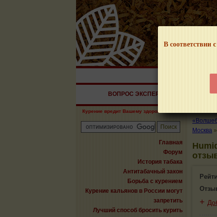
В соответствии с
НАШ ПОРТАЛ – И
ВОПРОС ЭКСПЕРТУ
СИГАРЫ
Курение вредит Вашему здоровью!
«Волшебн
Москва
Главная
Humid
Форум
отзы
История табака
Антитабачный закон
Рейт
Борьба с курением
Отзы
Курение кальянов в России могут
запретить
+
До
Лучший способ бросить курить