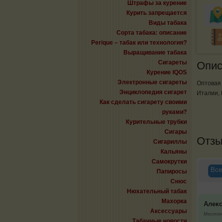
Штрафы за курение
Курить запрещается
Виды табака
Сорта табака: описание
Perique – табак или технология?
Выращивание табака
Сигареты
Опис
Курение IQOS
Электронные сигареты
Оптовая
Энциклопедия сигарет
Италии, 
Как сделать сигарету своими
руками?
Курительные трубки
Сигары
Отз
Сигариллы
Кальяны
Самокрутки
Все
Папиросы
Снюс
Нюхательный табак
Махорка
Алек
Аксессуары
Местопо
Табачные новости