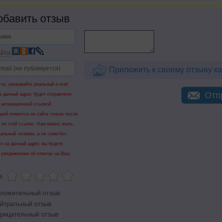
бавить отзыв
йти
Приложить к своему отзыву ка
та, указывайте реальный e-mail
Отп
а данный адрес будет отправлено
 активационной ссылкой.
рий появится на сайте только после
 по этой ссылке. Нам важно знать,
еальный человек, а не спам-бот.
го на данный адрес вы будете
 уведомления об ответах на Ваш
а
ложительный отзыв
йтральный отзыв
рицательный отзыв