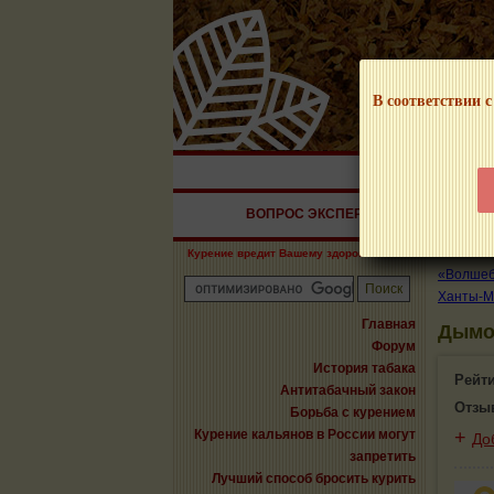
В соответствии с
НАШ ПОРТАЛ – И
ВОПРОС ЭКСПЕРТУ
СИГАРЫ
Курение вредит Вашему здоровью!
«Волшебн
Ханты-М
Главная
Дымо
Форум
История табака
Рейт
Антитабачный закон
Отзы
Борьба с курением
Курение кальянов в России могут
+
До
запретить
Лучший способ бросить курить