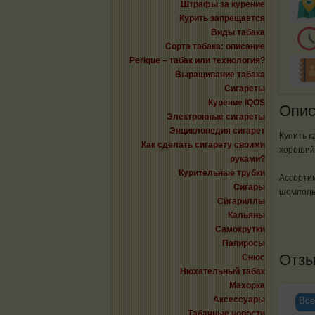
Штрафы за курение
Курить запрещается
Виды табака
Сорта табака: описание
Perique – табак или технология?
Выращивание табака
Сигареты
Курение IQOS
Опис
Электронные сигареты
Энциклопедия сигарет
Купить к
Как сделать сигарету своими
хороший 
руками?
Курительные трубки
Ассортим
Сигары
шомполы
Сигариллы
Кальяны
Самокрутки
Папиросы
Отз
Снюс
Нюхательный табак
Махорка
Аксессуары
Все
Табачные новости