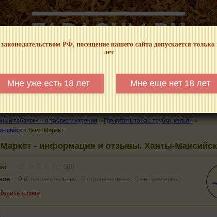
 законодательством РФ, посещение нашего сайта допускается только
лет
НФОРМАЦИОННЫЙ! МЫ НЕ ЗАНИМАЕМСЯ ПРОДАЖЕЙ И РЕКЛАМОЙ ТАБА
Мне уже есть 18 лет
Мне еще нет 18 лет
КАЛЬЯНЫ
ТРУБКИ
ГДЕ КУПИТЬ
ГДЕ ПОКУРИТЬ
КУРЕНИЕ И 
ый табачок» – о табаке и курении
»
Где купить табак, трубки, кальян
»
ансийск
»
ДымоМаркет
Маркет - информация и отзывы. Ханты-Мансийск
инг
0(0)
вов
0
(
0 положительных
,
0 отрицательных
,
0 нейтральных
)
бавить отзыв