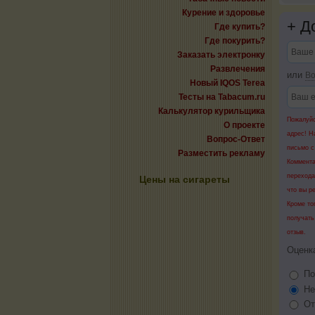
Курение и здоровье
+
До
Где купить?
Где покурить?
Заказать электронку
Развлечения
или
Во
Новый IQOS Terea
Тесты на Tabacum.ru
Калькулятор курильщика
Пожалуйс
О проекте
адрес! Н
Вопрос-Ответ
письмо с
Разместить рекламу
Коммента
перехода
Цены на сигареты
что вы р
Кроме то
получать
отзыв.
Оценк
По
Не
От