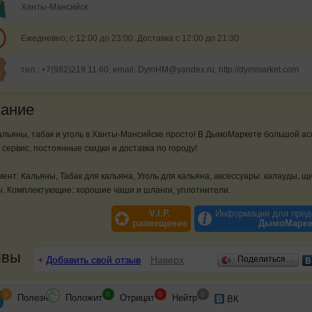
Ханты-Мансийск
Ежедневно, с 12:00 до 23:00. Доставка с 12:00 до 21:30
тел.: +7(982)219 11 60, email: DymHM@yandex.ru, http://dymmarket.com
ание
альяны, табак и уголь в Ханты-Мансийске просто! В ДымоМаркете большой ас
сервис, постоянные скидки и доставка по городу!
ент: Кальяны, Табак для кальяна, Уголь для кальяна, аксессуары: калауды, щ
. Комплектующие: хорошие чаши и шланги, уплотнители.
V.I.P.
Информация для пред
размещение
ДымоМарке
ывы
+
Добавить свой отзыв
Наверх
Поделиться…
0
0
0
0
Полезн
Положит
Отрицат
Нейтр
ВК