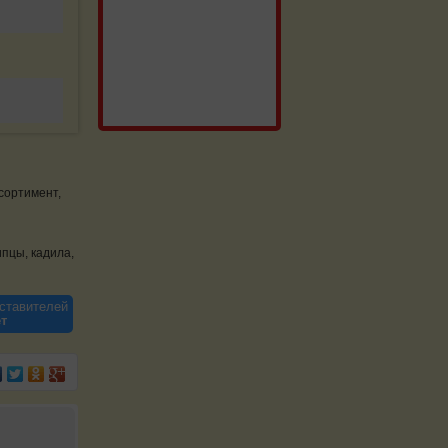
сортимент,
ипцы, кадила,
ставителей
т