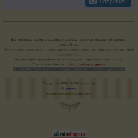
Отправить
Все текстовые материалы данного ресурса находятся под защитой закона о
копирайтах.
Использование возможно только, если вы готовы разместить предложенную активную
ссылку на нас.
Мы регулярно проводим проверки на предмет воровства наших текстов.
Cсылка www.tabacum.ru
Сайт о табаке и курении
<a href="http://www.tabacum.ru" target=_blank>Сайт о табаке и курении</a>
Copyright © 2006 -
2026 tabacum.ru
О проекте
Разместить рекламу на сайте