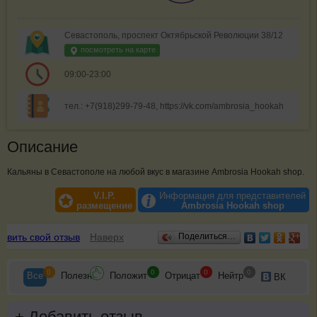
Севастополь, проспект Октябрьской Революции 38/12
посмотреть на карте
09:00-23:00
тел.: +7(918)299-79-48, https://vk.com/ambrosia_hookah
Описание
Кальяны в Севастополе на любой вкус в магазине Ambrosia Hookah shop.
V.I.P.
Информация для представителей
размещение
Ambrosia Hookah shop
Отзывы
авить свой отзыв
Наверх
Поделиться…
0
0
0
0
Все
Полезн
Положит
Отрицат
Нейтр
ВК
+
Добавить отзыв