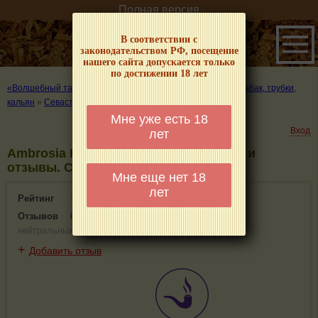
Полная версия
В соответствии с
законодательством РФ, посещение
нашего сайта допускается только
по достижении 18 лет
«Волшебный табачок» – о табаке и курении
»
Где купить табак, трубки,
кальян
»
Севастополь
»
Ambrosia Hookah shop
Мне уже есть 18
Вход
лет
Ambrosia Hookah shop - информация и
отзывы. Севастополь
Мне еще нет 18
лет
Рейтинг
0(0)
Отзывов
0
(
0 положительных
,
0 отрицательных
,
0
нейтральных
)
+
Добавить отзыв