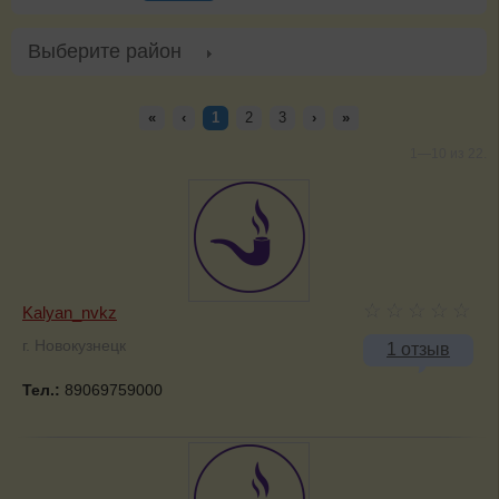
Выберите район
«
‹
1
2
3
›
»
1—10 из 22.
Kalyan_nvkz
г. Новокузнецк
1 отзыв
Тел.:
89069759000