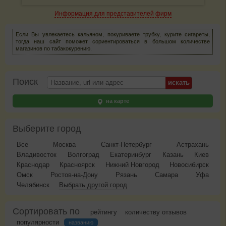
Информация для представителей фирм
Если Вы увлекаетесь кальяном, покуриваете трубку, курите сигареты,
тогда наш сайт поможет сориентироваться в большом количестве
магазинов по табакокурению.
Поиск
на карте
Выберите город
Все
Москва
Санкт-Петербург
Астрахань
Владивосток
Волгоград
Екатеринбург
Казань
Киев
Краснодар
Красноярск
Нижний Новгород
Новосибирск
Омск
Ростов-на-Дону
Рязань
Самара
Уфа
Челябинск
Выбрать другой город
Сортировать по
рейтингу
количеству отзывов
популярности
названию