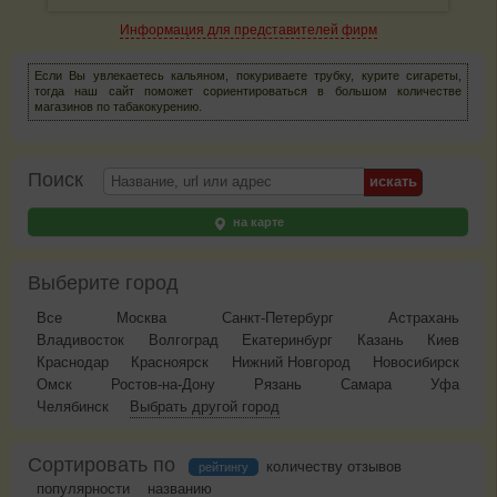
Информация для представителей фирм
Если Вы увлекаетесь кальяном, покуриваете трубку, курите сигареты,
тогда наш сайт поможет сориентироваться в большом количестве
магазинов по табакокурению.
Поиск
на карте
Выберите город
Все
Москва
Санкт-Петербург
Астрахань
Владивосток
Волгоград
Екатеринбург
Казань
Киев
Краснодар
Красноярск
Нижний Новгород
Новосибирск
Омск
Ростов-на-Дону
Рязань
Самара
Уфа
Челябинск
Выбрать другой город
Сортировать по
количеству отзывов
рейтингу
популярности
названию