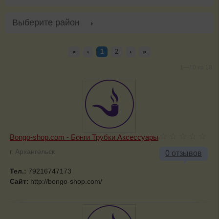
Выберите район
«
‹
1
2
›
»
1—10 из 18.
Bongo-shop.com - Бонги Трубки Аксессуары
г. Архангельск
0 отзывов
Тел.:
79216747173
Сайт:
http://bongo-shop.com/