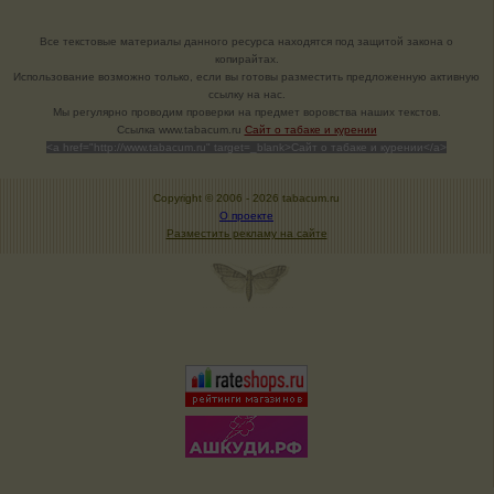
Все текстовые материалы данного ресурса находятся под защитой закона о
копирайтах.
Использование возможно только, если вы готовы разместить предложенную активную
ссылку на нас.
Мы регулярно проводим проверки на предмет воровства наших текстов.
Cсылка www.tabacum.ru
Сайт о табаке и курении
<a href="http://www.tabacum.ru" target=_blank>Сайт о табаке и курении</a>
Copyright © 2006 -
2026 tabacum.ru
О проекте
Разместить рекламу на сайте