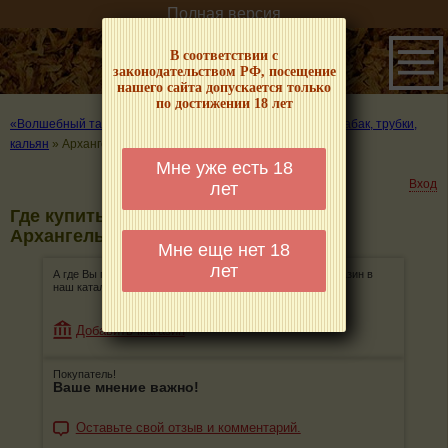
Полная версия
В соответствии с
законодательством РФ, посещение
нашего сайта допускается только
по достижении 18 лет
«Волшебный табачок» – о табаке и курении
»
Где купить табак, трубки,
кальян
»
Архангельск
Мне уже есть 18
Вход
лет
Где купить табак, трубки, кальян в
Архангельске
Мне еще нет 18
лет
А где Вы покупаете табак, трубки, кальян? Добавьте магазин в
наш каталог!
Добавить магазин
Покупатель!
Ваше мнение важно!
Оставьте свой отзыв и комментарий.