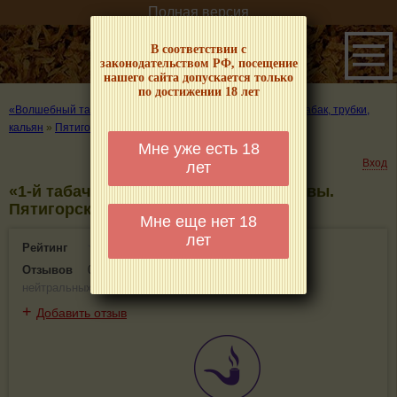
Полная версия
В соответствии с
законодательством РФ, посещение
нашего сайта допускается только
по достижении 18 лет
«Волшебный табачок» – о табаке и курении
»
Где купить табак, трубки,
кальян
»
Пятигорск
»
«1-й табачный»
Мне уже есть 18
Вход
лет
«1-й табачный» - информация и отзывы.
Пятигорск
Мне еще нет 18
лет
Рейтинг
0(0)
Отзывов
0
(
0 положительных
,
0 отрицательных
,
0
нейтральных
)
+
Добавить отзыв