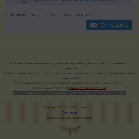
Я согласен с
условиями размещения отзыва
Отправить
Все текстовые материалы данного ресурса находятся под защитой закона о
копирайтах.
Использование возможно только, если вы готовы разместить предложенную активную
ссылку на нас.
Мы регулярно проводим проверки на предмет воровства наших текстов.
Cсылка www.tabacum.ru
Сайт о табаке и курении
<a href="http://www.tabacum.ru" target=_blank>Сайт о табаке и курении</a>
Copyright © 2006 -
2026 tabacum.ru
О проекте
Разместить рекламу на сайте