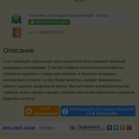
Пятигорск, Пятигорск, Орджоникидзе, 1 киоск
посмотреть на карте
тел.: +79283353335
Описание
«1-й табачный» приглашает всех ценителей качественной табачной
продукции за покупками. У нас Вы найдете в богатом ассортименте
табачные изделия и товары для курения, а опытные продавцы-
консультанты ответят на все Ваши вопросы, окружат вниманием и
помогут сделать правильный выбор. Мы постоянно улучшаем качество
сервиса, чтобы сделать процесс покупки еще более приятным и удобным.
Ждем Вас в гости!
V.I.P.
Информация для представителей
размещение
«1-й табачный»
Отзывы
авить свой отзыв
Наверх
Поделиться…