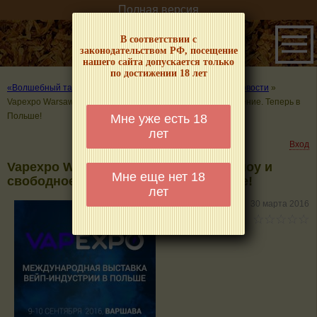
Полная версия
В соответствии с
законодательством РФ, посещение
нашего сайта допускается только
по достижении 18 лет
«Волшебный табачок» – о табаке и курении
»
Табачные новости
»
Vapexpo Warsaw 2016: бизнес-идеи, шоу и свободное парение. Теперь в
Польше!
Мне уже есть 18
лет
Вход
Vapexpo Warsaw 2016: бизнес-идеи, шоу и
Мне еще нет 18
свободное парение. Теперь в Польше!
лет
30 марта 2016