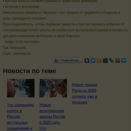
• мастер-классы по вейп-трюкам от известных вейперов;
• встречи с блогерами.
Неизменные атрибуты Vapexpo – это музыка от диджеев и общение в
зоне свободного парения.
Присоединяйтесь, чтобы первыми увидеть и протестировать новинки от
топ-производителей, узнать об особенностях польского рынка и провести
два дня в компании вейперов со всей Европы!
Когда: 9-10 сентября.
Где: Варшава.
Сайт: vapexpo.pl
Поделиться…
Новости по теме
Новые черные
Plonq на 4000
затяжек уже в
продаже
Что запрещено
Новые
курить в
антитабачные
России:
законы России
актуальные
в 2026 году.
ограничения и
Что