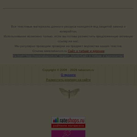
Все текстовые материалы данного ресурса находятся под защитой закона о
копирайтах.
Использование возможно только, если вы готовы разместить предложенную активную
ссылку на нас.
Мы регулярно проводим проверки на предмет воровства наших текстов.
Cсылка www.tabacum.ru
Сайт о табаке и курении
<a href="http://www.tabacum.ru" target=_blank>Сайт о табаке и курении</a>
Copyright © 2006 -
2026 tabacum.ru
О проекте
Разместить рекламу на сайте