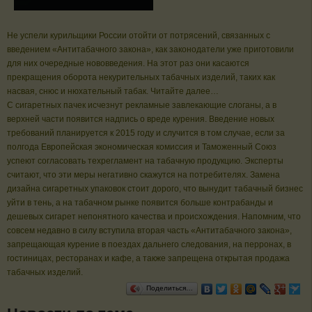
Не успели курильщики России отойти от потрясений, связанных с
введением «Антитабачного закона», как законодатели уже приготовили
для них очередные нововведения. На этот раз они касаются
прекращения оборота некурительных табачных изделий, таких как
насвая, снюс и нюхательный табак. Читайте далее…
С сигаретных пачек исчезнут рекламные завлекающие слоганы, а в
верхней части появится надпись о вреде курения. Введение новых
требований планируется к 2015 году и случится в том случае, если за
полгода Европейская экономическая комиссия и Таможенный Союз
успеют согласовать техрегламент на табачную продукцию. Эксперты
считают, что эти меры негативно скажутся на потребителях. Замена
дизайна сигаретных упаковок стоит дорого, что вынудит табачный бизнес
уйти в тень, а на табачном рынке появится больше контрабанды и
дешевых сигарет непонятного качества и происхождения. Напомним, что
совсем недавно в силу вступила вторая часть «Антитабачного закона»,
запрещающая курение в поездах дальнего следования, на перронах, в
гостиницах, ресторанах и кафе, а также запрещена открытая продажа
табачных изделий.
Поделиться…