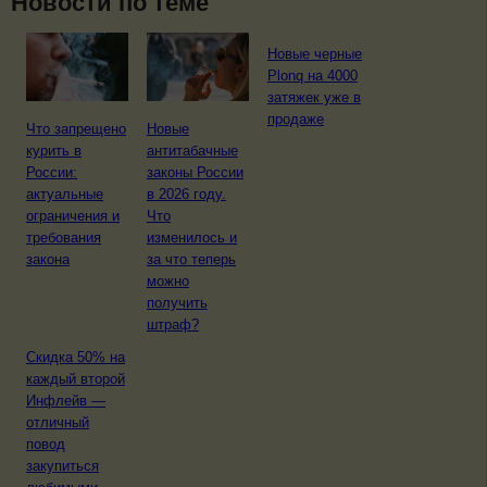
Новости по теме
Новые черные
Plonq на 4000
затяжек уже в
продаже
Что запрещено
Новые
курить в
антитабачные
России:
законы России
актуальные
в 2026 году.
ограничения и
Что
требования
изменилось и
закона
за что теперь
можно
получить
штраф?
Скидка 50% на
каждый второй
Инфлейв —
отличный
повод
закупиться