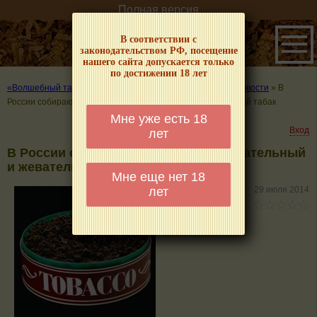
Полная версия
В соответствии с
законодательством РФ, посещение
нашего сайта допускается только
по достижении 18 лет
«Волшебный табачок» – о табаке и курении
»
Табачные новости
»
В
России собираются запретить нюхательный и жевательный табак
Мне уже есть 18
Вход
лет
В России собираются запретить нюхательный
и жевательный табак
Мне еще нет 18
лет
29 июля 2014