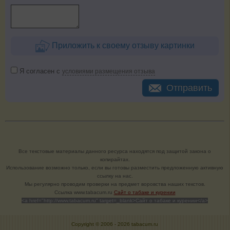
Приложить к своему отзыву картинки
Я согласен с
условиями размещения отзыва
Отправить
Все текстовые материалы данного ресурса находятся под защитой закона о
копирайтах.
Использование возможно только, если вы готовы разместить предложенную активную
ссылку на нас.
Мы регулярно проводим проверки на предмет воровства наших текстов.
Cсылка www.tabacum.ru
Сайт о табаке и курении
<a href="http://www.tabacum.ru" target=_blank>Сайт о табаке и курении</a>
Copyright © 2006 -
2026 tabacum.ru