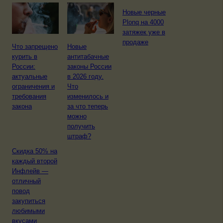
Новые черные
Plonq на 4000
затяжек уже в
продаже
Что запрещено
Новые
курить в
антитабачные
России:
законы России
актуальные
в 2026 году.
ограничения и
Что
требования
изменилось и
закона
за что теперь
можно
получить
штраф?
Скидка 50% на
каждый второй
Инфлейв —
отличный
повод
закупиться
любимыми
вкусами