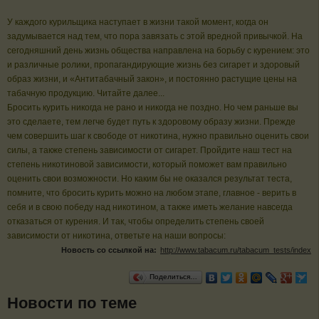
У каждого курильщика наступает в жизни такой момент, когда он
задумывается над тем, что пора завязать с этой вредной привычкой. На
сегодняшний день жизнь общества направлена на борьбу с курением: это
и различные ролики, пропагандирующие жизнь без сигарет и здоровый
образ жизни, и «Антитабачный закон», и постоянно растущие цены на
табачную продукцию. Читайте далее...
Бросить курить никогда не рано и никогда не поздно. Но чем раньше вы
это сделаете, тем легче будет путь к здоровому образу жизни. Прежде
чем совершить шаг к свободе от никотина, нужно правильно оценить свои
силы, а также степень зависимости от сигарет. Пройдите наш тест на
степень никотиновой зависимости, который поможет вам правильно
оценить свои возможности. Но каким бы не оказался результат теста,
помните, что бросить курить можно на любом этапе, главное - верить в
себя и в свою победу над никотином, а также иметь желание навсегда
отказаться от курения. И так, чтобы определить степень своей
зависимости от никотина, ответьте на наши вопросы:
Новость со ссылкой на:
http://www.tabacum.ru/tabacum_tests/index
Поделиться…
Новости по теме