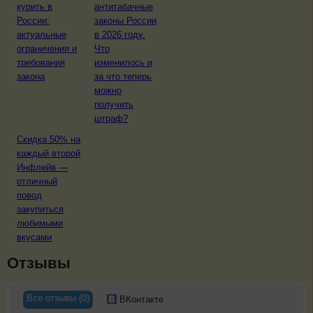
курить в
антитабачные
России:
законы России
актуальные
в 2026 году.
ограничения и
Что
требования
изменилось и
закона
за что теперь
можно
получить
штраф?
Скидка 50% на
каждый второй
Инфлейв —
отличный
повод
закупиться
любимыми
вкусами
Отзывы
Все отзывы (0)
ВКонтакте