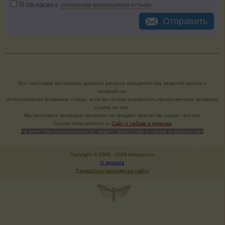
Я согласен с
условиями размещения отзыва
Отправить
Все текстовые материалы данного ресурса находятся под защитой закона о
копирайтах.
Использование возможно только, если вы готовы разместить предложенную активную
ссылку на нас.
Мы регулярно проводим проверки на предмет воровства наших текстов.
Cсылка www.tabacum.ru
Сайт о табаке и курении
<a href="http://www.tabacum.ru" target=_blank>Сайт о табаке и курении</a>
Copyright © 2006 -
2026 tabacum.ru
О проекте
Разместить рекламу на сайте