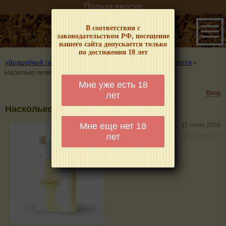
Полная версия
В соответствии с
законодательством РФ, посещение
нашего сайта допускается только
по достижении 18 лет
«Волшебный табачок» – о табаке и курении
»
Табачные новости
»
Насколько легки «легкие» сигареты
Мне уже есть 18
Вход
лет
Насколько легки «легкие» сигареты
Мне еще нет 18
11 июня 2008
лет