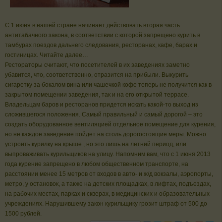
С 1 июня в нашей стране начинает действовать вторая часть
антитабачного закона, в соответствии с которой запрещено курить в
тамбурах поездов дальнего следования, ресторанах, кафе, барах и
гостиницах. Читайте далее…
Рестораторы считают, что посетителей в их заведениях заметно
убавится, что, соответственно, отразится на прибыли. Выкурить
сигаретку за бокалом вина или чашечкой кофе теперь не получится как в
закрытом помещении заведения, так и на его открытой террасе.
Владельцам баров и ресторанов придется искать какой-то выход из
сложившегося положения. Самый правильный и самый дорогой – это
создать оборудованное вентиляцией отдельное помещение для курения,
но не каждое заведение пойдет на столь дорогостоящие меры. Можно
устроить курилку на крыше , но это лишь на летний период, или
выпроваживать курильщиков на улицу. Напомним вам, что с 1 июня 2013
года курение запрещено в любом общественном транспорте, на
расстоянии менее 15 метров от входов в авто- и ж/д вокзалы, аэропорты,
метро, у остановок, а также на детских площадках, в лифтах, подъездах,
на рабочих местах, парках и скверах, в медицинских и образовательных
учреждениях. Нарушившему закон курильщику грозит штраф от 500 до
1500 рублей.