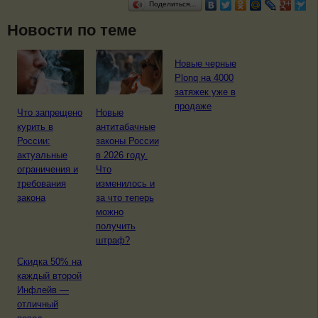
Поделиться…
Новости по теме
Новые черные
Plonq на 4000
затяжек уже в
продаже
Что запрещено
Новые
курить в
антитабачные
России:
законы России
актуальные
в 2026 году.
ограничения и
Что
требования
изменилось и
закона
за что теперь
можно
получить
штраф?
Скидка 50% на
каждый второй
Инфлейв —
отличный