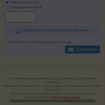
Нейтральный отзыв
Отрицательный отзыв
Приложить к своему отзыву картинки
Я согласен с
условиями размещения отзыва
Отправить
Все текстовые материалы данного ресурса находятся под защитой закона о
копирайтах.
Использование возможно только, если вы готовы разместить предложенную активную
ссылку на нас.
Мы регулярно проводим проверки на предмет воровства наших текстов.
Cсылка www.tabacum.ru
Сайт о табаке и курении
<a href="http://www.tabacum.ru" target=_blank>Сайт о табаке и курении</a>