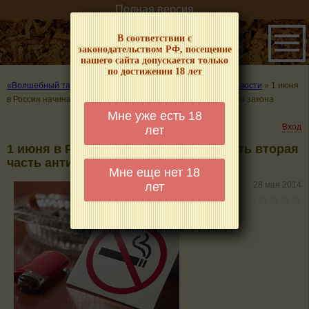
Полная версия
В соответствии с
законодательством РФ, посещение
нашего сайта допускается только
по достижении 18 лет
«Волшебный табачок» – о табаке и курении
»
Табачные новости
»
1 июня
в России начинает действовать вторая часть антитабачного закона
Мне уже есть 18
Вход
лет
1 июня в России начинает действовать вторая
часть антитабачного закона
Мне еще нет 18
лет
28 мая 2014