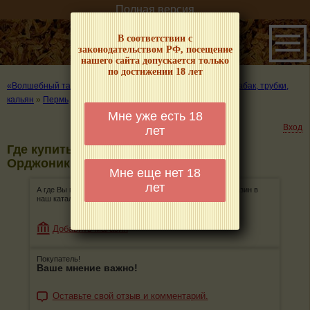
Полная версия
В соответствии с
законодательством РФ, посещение
нашего сайта допускается только
по достижении 18 лет
«Волшебный табачок» – о табаке и курении
»
Где купить табак, трубки,
кальян
»
Пермь
»
Орджоникидзевский район
Мне уже есть 18
Вход
лет
Где купить табак, трубки, кальян в
Орджоникидзевском районе в Перми
Мне еще нет 18
лет
А где Вы покупаете табак, трубки, кальян? Добавьте магазин в
наш каталог!
Добавить магазин
Покупатель!
Ваше мнение важно!
Оставьте свой отзыв и комментарий.