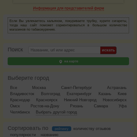
Информация для представителей фирм
Если Вы увлекаетесь кальяном, покуриваете трубку, курите сигареты,
тогда наш сайт поможет сориентироваться в большом количестве
магазинов по табакокурению.
Поиск
на карте
Выберите город
Все
Москва
Санкт-Петербург
Астрахань
Владивосток
Волгоград
Екатеринбург
Казань
Киев
Краснодар
Красноярск
Нижний Новгород
Новосибирск
Омск
Ростов-на-Дону
Рязань
Самара
Уфа
Челябинск
Выбрать другой город
Сортировать по
количеству отзывов
рейтингу
популярности
названию