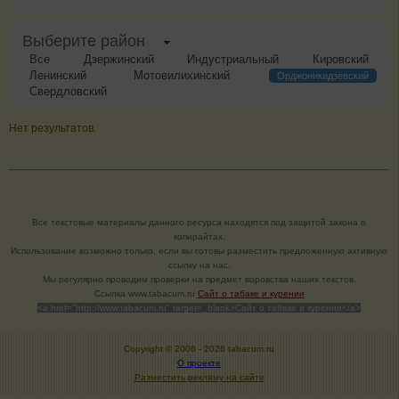
Выберите район
Все
Дзержинский
Индустриальный
Кировский
Ленинский
Мотовилихинский
Орджоникидзевский
Свердловский
Нет результатов.
Все текстовые материалы данного ресурса находятся под защитой закона о
копирайтах.
Использование возможно только, если вы готовы разместить предложенную активную
ссылку на нас.
Мы регулярно проводим проверки на предмет воровства наших текстов.
Cсылка www.tabacum.ru
Сайт о табаке и курении
<a href="http://www.tabacum.ru" target=_blank>Сайт о табаке и курении</a>
Copyright © 2006 -
2026 tabacum.ru
О проекте
Разместить рекламу на сайте