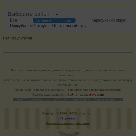
Выберите район
Все
Карасунский округ
Западный округ
Прикубанский округ
Центральный округ
Нет результатов.
Все текстовые материалы данного ресурса находятся под защитой закона о
копирайтах.
Использование возможно только, если вы готовы разместить предложенную активную
ссылку на нас.
Мы регулярно проводим проверки на предмет воровства наших текстов.
Cсылка www.tabacum.ru
Сайт о табаке и курении
<a href="http://www.tabacum.ru" target=_blank>Сайт о табаке и курении</a>
Copyright © 2006 -
2026 tabacum.ru
О проекте
Разместить рекламу на сайте