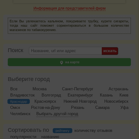
Информация для представителей фирм
Если Вы увлекаетесь кальяном, покуриваете трубку, курите сигареты,
тогда наш сайт поможет сориентироваться в большом количестве
магазинов по табакокурению.
Поиск
на карте
Выберите город
Все
Москва
Санкт-Петербург
Астрахань
Владивосток
Волгоград
Екатеринбург
Казань
Киев
Красноярск
Нижний Новгород
Новосибирск
Краснодар
Омск
Ростов-на-Дону
Рязань
Самара
Уфа
Челябинск
Выбрать другой город
Сортировать по
количеству отзывов
рейтингу
популярности
названию