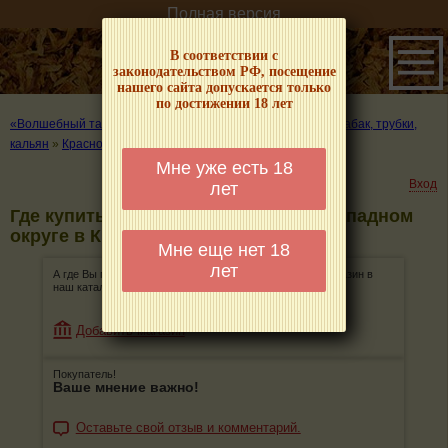
Полная версия
В соответствии с
законодательством РФ, посещение
нашего сайта допускается только
по достижении 18 лет
«Волшебный табачок» – о табаке и курении
»
Где купить табак, трубки,
кальян
»
Краснодар
»
Западный округ
Мне уже есть 18
Вход
лет
Где купить табак, трубки, кальян в Западном
округе в Краснодаре
Мне еще нет 18
лет
А где Вы покупаете табак, трубки, кальян? Добавьте магазин в
наш каталог!
Добавить магазин
Покупатель!
Ваше мнение важно!
Оставьте свой отзыв и комментарий.