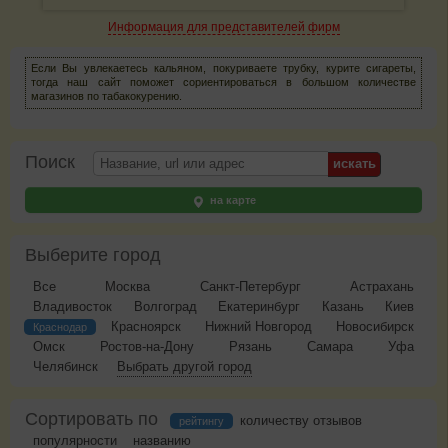
Информация для представителей фирм
Если Вы увлекаетесь кальяном, покуриваете трубку, курите сигареты,
тогда наш сайт поможет сориентироваться в большом количестве
магазинов по табакокурению.
Поиск
на карте
Выберите город
Все
Москва
Санкт-Петербург
Астрахань
Владивосток
Волгоград
Екатеринбург
Казань
Киев
Красноярск
Нижний Новгород
Новосибирск
Краснодар
Омск
Ростов-на-Дону
Рязань
Самара
Уфа
Челябинск
Выбрать другой город
Сортировать по
количеству отзывов
рейтингу
популярности
названию