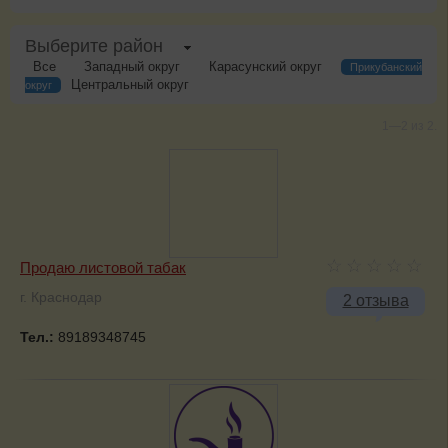
Выберите район
Все
Западный округ
Карасунский округ
Прикубанский
Центральный округ
округ
1—2 из 2.
Продаю листовой табак
г. Краснодар
2 отзыва
Тел.:
89189348745