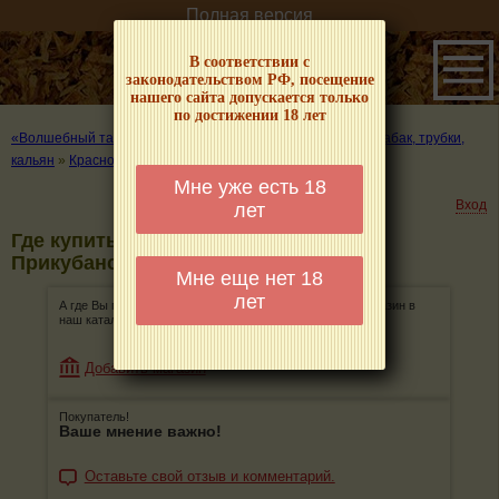
Полная версия
В соответствии с
законодательством РФ, посещение
нашего сайта допускается только
по достижении 18 лет
«Волшебный табачок» – о табаке и курении
»
Где купить табак, трубки,
кальян
»
Краснодар
»
Прикубанский округ
Мне уже есть 18
Вход
лет
Где купить табак, трубки, кальян в
Прикубанском округе в Краснодаре
Мне еще нет 18
лет
А где Вы покупаете табак, трубки, кальян? Добавьте магазин в
наш каталог!
Добавить магазин
Покупатель!
Ваше мнение важно!
Оставьте свой отзыв и комментарий.