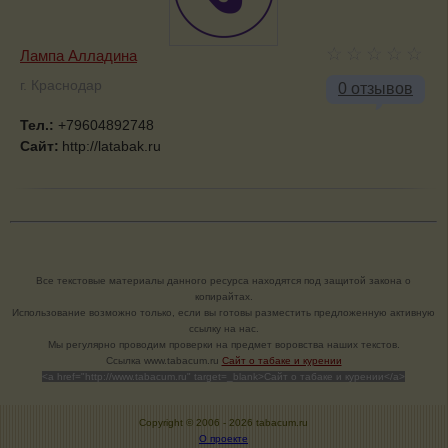
Лампа Алладина
г. Краснодар
0 отзывов
Тел.:
+79604892748
Сайт:
http://latabak.ru
Все текстовые материалы данного ресурса находятся под защитой закона о
копирайтах.
Использование возможно только, если вы готовы разместить предложенную активную
ссылку на нас.
Мы регулярно проводим проверки на предмет воровства наших текстов.
Cсылка www.tabacum.ru
Сайт о табаке и курении
<a href="http://www.tabacum.ru" target=_blank>Сайт о табаке и курении</a>
Copyright © 2006 -
2026 tabacum.ru
О проекте