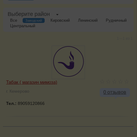
Выберите район
Все
Кировский
Ленинский
Рудничный
Заводский
Центральный
1—1 из 1.
Табак ( магазин мимоза)
г. Кемерово
0 отзывов
Тел.:
89059120866