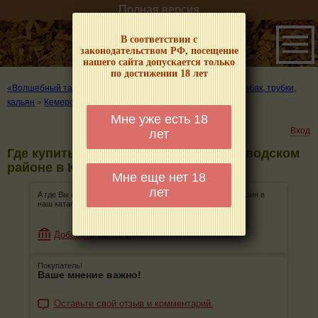
Полная версия
В соответствии с
законодательством РФ, посещение
нашего сайта допускается только
по достижении 18 лет
«Волшебный табачок» – о табаке и курении
»
Где купить табак, трубки,
кальян
»
Кемерово
»
Заводский район
Мне уже есть 18
Вход
лет
Где купить табак, трубки, кальян в Заводском
районе в Кемерово
Мне еще нет 18
лет
А где Вы покупаете табак, трубки, кальян? Добавьте магазин в
наш каталог!
Добавить магазин
Покупатель!
Ваше мнение важно!
Оставьте свой отзыв и комментарий.