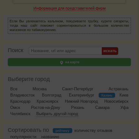
Информация для представителей фирм
Если Вы увлекаетесь кальяном, покуриваете трубку, курите сигареты,
тогда наш сайт поможет сориентироваться в большом количестве
магазинов по табакокурению.
Поиск
на карте
Выберите город
Все
Москва
Санкт-Петербург
Астрахань
Владивосток
Волгоград
Екатеринбург
Киев
Казань
Краснодар
Красноярск
Нижний Новгород
Новосибирск
Омск
Ростов-на-Дону
Рязань
Самара
Уфа
Челябинск
Выбрать другой город
Сортировать по
количеству отзывов
рейтингу
популярности
названию