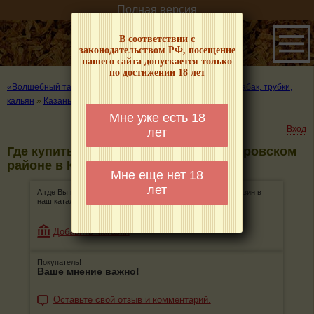
Полная версия
В соответствии с
законодательством РФ, посещение
нашего сайта допускается только
по достижении 18 лет
«Волшебный табачок» – о табаке и курении
»
Где купить табак, трубки,
кальян
»
Казань
»
Кировский район
Мне уже есть 18
Вход
лет
Где купить табак, трубки, кальян в Кировском
районе в Казани
Мне еще нет 18
лет
А где Вы покупаете табак, трубки, кальян? Добавьте магазин в
наш каталог!
Добавить магазин
Покупатель!
Ваше мнение важно!
Оставьте свой отзыв и комментарий.