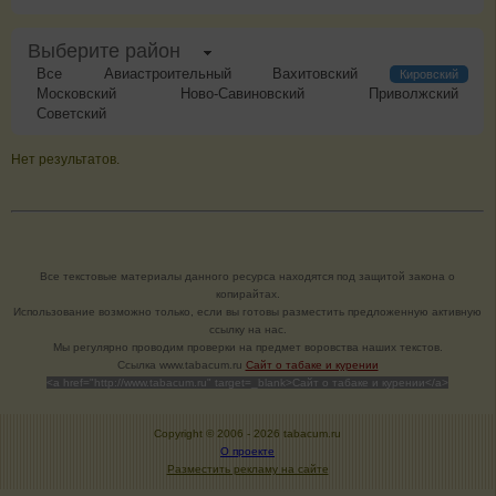
Выберите район
Все
Авиастроительный
Вахитовский
Кировский
Московский
Ново-Савиновский
Приволжский
Советский
Нет результатов.
Все текстовые материалы данного ресурса находятся под защитой закона о
копирайтах.
Использование возможно только, если вы готовы разместить предложенную активную
ссылку на нас.
Мы регулярно проводим проверки на предмет воровства наших текстов.
Cсылка www.tabacum.ru
Сайт о табаке и курении
<a href="http://www.tabacum.ru" target=_blank>Сайт о табаке и курении</a>
Copyright © 2006 -
2026 tabacum.ru
О проекте
Разместить рекламу на сайте