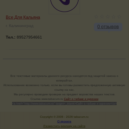
Все Для Кальяна
г. Калининград
0 отзывов
Тел.:
89527954661
Все текстовые материалы данного ресурса находятся под защитой закона о
копирайтах.
Использование возможно только, если вы готовы разместить предложенную активную
ссылку на нас.
Мы регулярно проводим проверки на предмет воровства наших текстов.
Cсылка www.tabacum.ru
Сайт о табаке и курении
<a href="http://www.tabacum.ru" target=_blank>Сайт о табаке и курении</a>
Copyright © 2006 -
2026 tabacum.ru
О проекте
Разместить рекламу на сайте