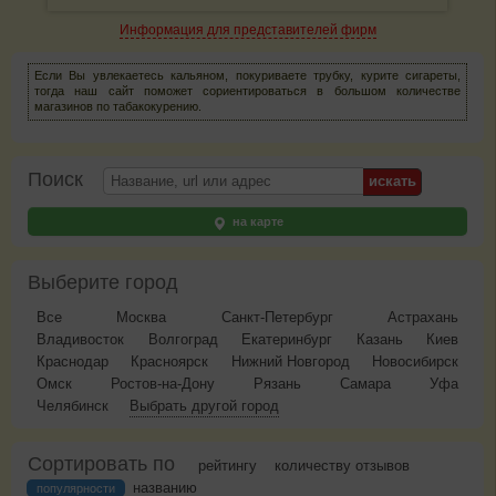
Информация для представителей фирм
Если Вы увлекаетесь кальяном, покуриваете трубку, курите сигареты,
тогда наш сайт поможет сориентироваться в большом количестве
магазинов по табакокурению.
Поиск
на карте
Выберите город
Все
Москва
Санкт-Петербург
Астрахань
Владивосток
Волгоград
Екатеринбург
Казань
Киев
Краснодар
Красноярск
Нижний Новгород
Новосибирск
Омск
Ростов-на-Дону
Рязань
Самара
Уфа
Челябинск
Выбрать другой город
Сортировать по
рейтингу
количеству отзывов
названию
популярности