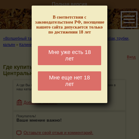
Полная версия
В соответствии с
законодательством РФ, посещение
нашего сайта допускается только
по достижении 18 лет
«Волшебный табачок» – о табаке и курении
»
Где купить табак, трубки,
кальян
»
Калининград
»
Центральный район
Мне уже есть 18
Вход
лет
Где купить табак, трубки, кальян в
Центральном районе в Калининграде
Мне еще нет 18
лет
А где Вы покупаете табак, трубки, кальян? Добавьте магазин в
наш каталог!
Добавить магазин
Покупатель!
Ваше мнение важно!
Оставьте свой отзыв и комментарий.