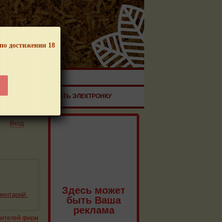
 по достижении 18
ЧНОЙ ПРОДУКЦИИ!
ЗДОРОВЬЕ
ЗАКАЗАТЬ ЭЛЕКТРОНКУ
Вход
Здесь может
ментарий.
быть Ваша
реклама
вителей фирм