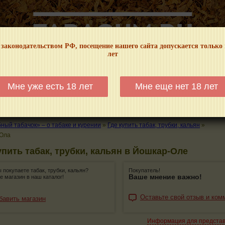
 законодательством РФ, посещение нашего сайта допускается только
лет
НФОРМАЦИОННЫЙ! МЫ НЕ ЗАНИМАЕМСЯ ПРОДАЖЕЙ И РЕКЛАМОЙ ТАБА
Мне уже есть 18 лет
Мне еще нет 18 лет
КАЛЬЯНЫ
ТРУБКИ
ГДЕ КУПИТЬ
ГДЕ ПОКУРИТЬ
КУРЕНИЕ И 
ый табачок» – о табаке и курении
»
Где купить табак, трубки, кальян
»
Ола
упить табак, трубки, кальян в Йошкар-Оле
ы покупаете табак, трубки, кальян?
Покупатель!
Ваше мнение важно!
е магазин в наш каталог!
Оставьте свой отзыв и ком
бавить магазин
Информация для предста