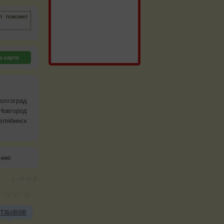
йт поможет
а карте
олгоград
Новгород
елябинск
анию
1—6 из 6.
отзывов