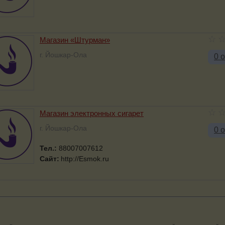
Магазин «Штурман»
г. Йошкар-Ола
0 
Магазин электронных сигарет
г. Йошкар-Ола
0 
Тел.:
88007007612
Сайт:
http://Esmok.ru