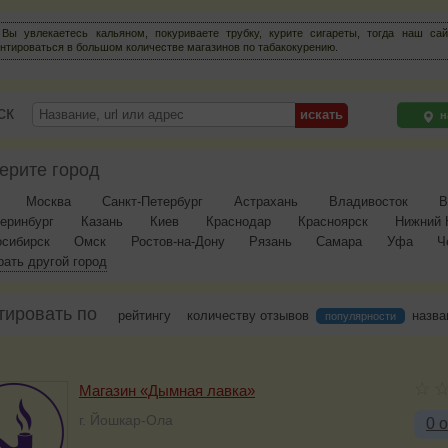
Вы увлекаетесь кальяном, покуриваете трубку, курите сигареты, тогда наш са
нтироваться в большом количестве магазинов по табакокурению.
ск
н
ерите город
Москва
Санкт-Петербург
Астрахань
Владивосток
В
еринбург
Казань
Киев
Краснодар
Красноярск
Нижний 
осибирск
Омск
Ростов-на-Дону
Рязань
Самара
Уфа
Ч
ать другой город
тировать по
рейтингу
количеству отзывов
назв
популярности
Магазин «Дымная лавка»
г. Йошкар-Ола
0 