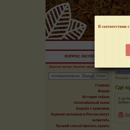
В соответствии с
НАШ ПОРТАЛ – И
ВОПРОС ЭКСПЕРТУ
СИГАРЫ
Курение вредит Вашему здоровью!
«Волшебн
Йошкар-
Главная
Где к
Форум
История табака
А где В
Добавьт
Антитабачный закон
Борьба с курением
Курение кальянов в России могут
До
запретить
Лучший способ бросить курить