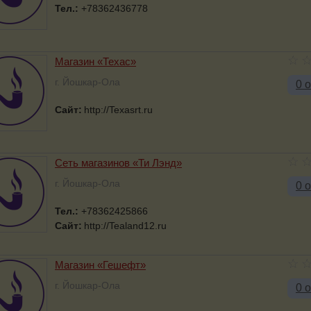
Тел.:
+78362436778
Магазин «Техас»
г. Йошкар-Ола
0 
Сайт:
http://Texasrt.ru
Сеть магазинов «Ти Лэнд»
г. Йошкар-Ола
0 
Тел.:
+78362425866
Сайт:
http://Tealand12.ru
Магазин «Гешефт»
г. Йошкар-Ола
0 