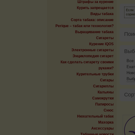
Штрафы за курение
Курить запрещается
Если 
Виды табака
сорие
Сорта табака: описание
Perique – табак или технология?
Выращивание табака
Пои
Сигареты
Курение IQOS
Электронные сигареты
Выб
Энциклопедия сигарет
Все
Как сделать сигарету своими
Екат
руками?
Нов
Курительные трубки
Выбр
Сигары
Сигариллы
Кальяны
Сор
Самокрутки
Папиросы
Снюс
Нюхательный табак
Махорка
Аксессуары
Табачные новости