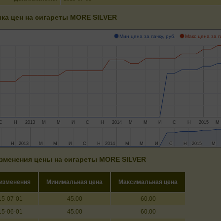
ка цен на сигареты MORE SILVER
Мин цена за пачку, руб.
Макс цена за п
С
Н
2013
М
М
И
С
Н
2014
М
М
И
С
Н
2015
М
Н
Н
2013
2013
М
М
М
М
И
И
С
С
Н
Н
2014
2014
М
М
М
М
И
И
С
С
Н
Н
2015
2015
М
М
зменения цены на сигареты MORE SILVER
 изменения
Минимальная цена
Максимальная цена
15-07-01
45.00
60.00
15-06-01
45.00
60.00