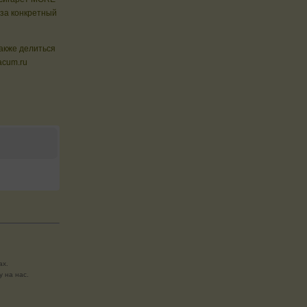
 за конкретный
также делиться
acum.ru
ах.
 на нас.