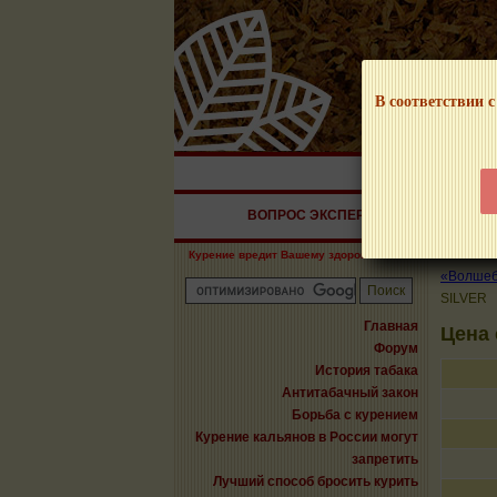
В соответствии с
НАШ ПОРТАЛ – И
ВОПРОС ЭКСПЕРТУ
СИГАРЫ
Курение вредит Вашему здоровью!
«Волшебн
SILVER
Главная
Цена
Форум
История табака
Антитабачный закон
Борьба с курением
Курение кальянов в России могут
запретить
Лучший способ бросить курить