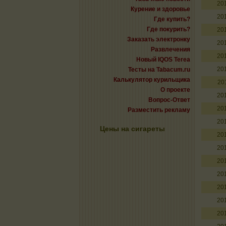
20
Курение и здоровье
20
Где купить?
Где покурить?
20
Заказать электронку
20
Развлечения
20
Новый IQOS Terea
20
Тесты на Tabacum.ru
Калькулятор курильщика
20
О проекте
20
Вопрос-Ответ
20
Разместить рекламу
20
Цены на сигареты
20
20
20
20
20
20
20