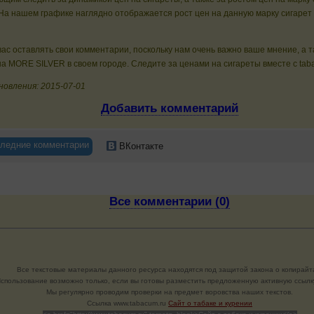
На нашем графике наглядно отображается рост цен на данную марку сигарет
ас оставлять свои комментарии, поскольку нам очень важно ваше мнение, а 
а MORE SILVER в своем городе. Следите за ценами на сигареты вместе с tab
новления: 2015-07-01
Добавить комментарий
ледние комментарии
ВКонтакте
Все комментарии (0)
Все текстовые материалы данного ресурса находятся под защитой закона о копирайт
спользование возможно только, если вы готовы разместить предложенную активную ссылку
Мы регулярно проводим проверки на предмет воровства наших текстов.
Cсылка www.tabacum.ru
Сайт о табаке и курении