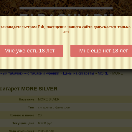
 законодательством РФ, посещение нашего сайта допускается только
лет
НФОРМАЦИОННЫЙ! МЫ НЕ ЗАНИМАЕМСЯ ПРОДАЖЕЙ И РЕКЛАМОЙ ТАБА
Мне уже есть 18 лет
Мне еще нет 18 лет
КАЛЬЯНЫ
ТРУБКИ
ГДЕ КУПИТЬ
ГДЕ ПОКУРИТЬ
КУРЕНИЕ И 
ый табачок» – о табаке и курении
»
Цены на сигареты
»
MORE
»
MORE
 сигарет MORE SILVER
Название
MORE SILVER
Тип
сигареты с фильтром
Кол-во в пачке
20
Текущая цена
60.00 руб
Дата изменения
2015-07-01