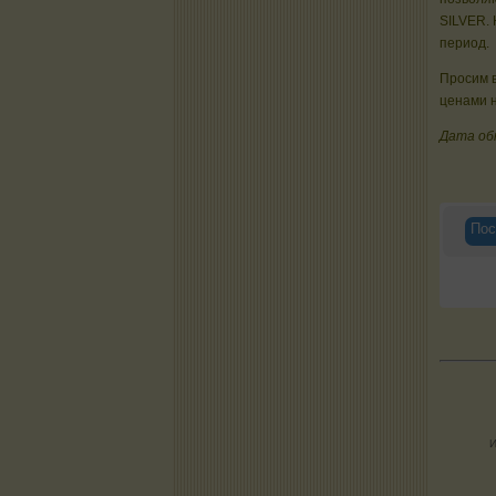
SILVER. 
период.
Просим в
ценами н
Дата об
Пос
И