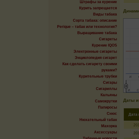
Штрафы за курение
Курить запрещается
Динами
Виды табака
Сорта табака: описание
Perique – табак или технология?
Выращивание табака
Сигареты
Курение IQOS
Электронные сигареты
Энциклопедия сигарет
Как сделать сигарету своими
руками?
Курительные трубки
И
Сигары
Сигариллы
И
И
С
С
Кальяны
Даты и
Самокрутки
Папиросы
Снюс
Дата
Нюхательный табак
20
Махорка
Аксессуары
20
Табачные новости