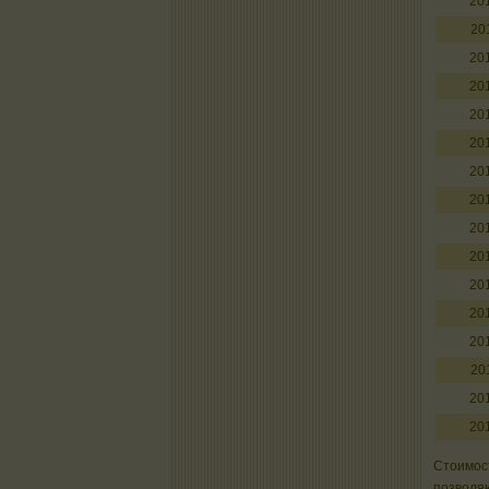
20
20
20
20
20
20
20
20
20
20
20
20
20
20
20
20
Стоимост
позволяю