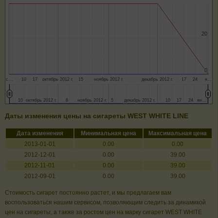
20
20
0
0
с…
10
17
октябрь 2012 г.
15
ноябрь 2012 г.
декабрь 2012 г.
17
24
я…
10
10
октябрь 2012 г.
октябрь 2012 г.
8
8
ноябрь 2012 г.
ноябрь 2012 г.
5
5
декабрь 2012 г.
декабрь 2012 г.
10
10
17
17
24
24
ян…
ян…
Даты изменения цены на сигареты WEST WHITE LINE
Дата изменения
Минимальная цена
Максимальная цена
2013-01-01
0.00
0.00
2012-12-01
0.00
39.00
2012-11-01
0.00
39.00
2012-09-01
0.00
39.00
Стоимость сигарет постоянно растет, и мы предлагаем вам
воспользоваться нашим сервисом, позволяющим следить за динамикой
цен на сигареты, а также за ростом цен на марку сигарет WEST WHITE