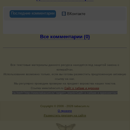
Последние комментарии
ВКонтакте
Все комментарии (0)
Все текстовые материалы данного ресурса находятся под защитой закона о
копирайтах.
Использование возможно только, если вы готовы разместить предложенную активную
ссылку на нас.
Мы регулярно проводим проверки на предмет воровства наших текстов.
Cсылка www.tabacum.ru
Сайт о табаке и курении
<a href="http://www.tabacum.ru" target=_blank>Сайт о табаке и курении</a>
Copyright © 2006 -
2026 tabacum.ru
О проекте
Разместить рекламу на сайте