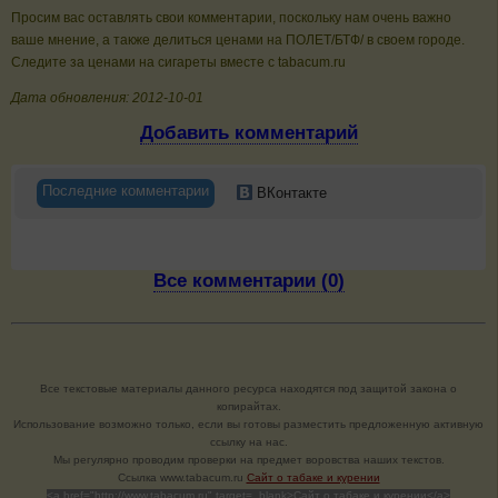
Просим вас оставлять свои комментарии, поскольку нам очень важно
ваше мнение, а также делиться ценами на ПОЛЕТ/БТФ/ в своем городе.
Следите за ценами на сигареты вместе с tabacum.ru
Дата обновления: 2012-10-01
Добавить комментарий
Последние комментарии
ВКонтакте
Все комментарии (0)
Все текстовые материалы данного ресурса находятся под защитой закона о
копирайтах.
Использование возможно только, если вы готовы разместить предложенную активную
ссылку на нас.
Мы регулярно проводим проверки на предмет воровства наших текстов.
Cсылка www.tabacum.ru
Сайт о табаке и курении
<a href="http://www.tabacum.ru" target=_blank>Сайт о табаке и курении</a>