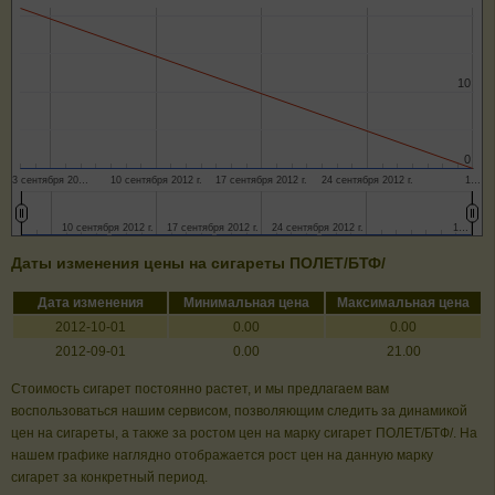
10
10
0
0
3 сентября 20…
10 сентября 2012 г.
17 сентября 2012 г.
24 сентября 2012 г.
1…
10 сентября 2012 г.
10 сентября 2012 г.
17 сентября 2012 г.
17 сентября 2012 г.
24 сентября 2012 г.
24 сентября 2012 г.
1…
1…
Даты изменения цены на сигареты ПОЛЕТ/БТФ/
Дата изменения
Минимальная цена
Максимальная цена
2012-10-01
0.00
0.00
2012-09-01
0.00
21.00
Стоимость сигарет постоянно растет, и мы предлагаем вам
воспользоваться нашим сервисом, позволяющим следить за динамикой
цен на сигареты, а также за ростом цен на марку сигарет ПОЛЕТ/БТФ/. На
нашем графике наглядно отображается рост цен на данную марку
сигарет за конкретный период.